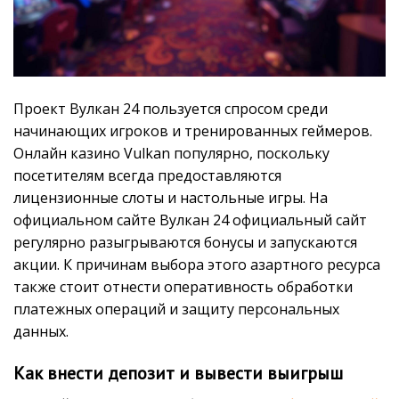
Проект Вулкан 24 пользуется спросом среди
начинающих игроков и тренированных геймеров.
Онлайн казино Vulkan популярно, поскольку
посетителям всегда предоставляются
лицензионные слоты и настольные игры. На
официальном сайте Вулкан 24 официальный сайт
регулярно разыгрываются бонусы и запускаются
акции. К причинам выбора этого азартного ресурса
также стоит отнести оперативность обработки
платежных операций и защиту персональных
данных.
Как внести депозит и вывести выигрыш