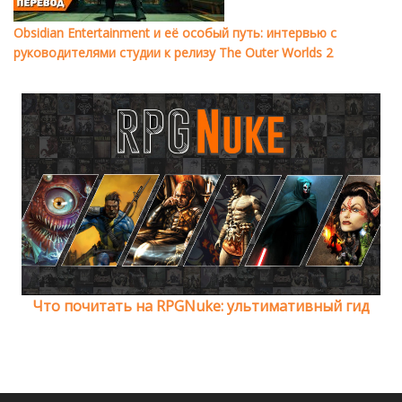
Obsidian Entertainment и её особый путь: интервью с
руководителями студии к релизу The Outer Worlds 2
Что почитать на RPGNuke: ультимативный гид