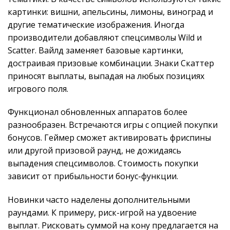
картинки: вишни, апельсины, лимоны, виноград и
другие тематические изображения. Иногда
производители добавляют спецсимволы Wild и
Scatter. Вайлд заменяет базовые картинки,
достраивая призовые комбинации. Знаки Скаттер
приносят выплаты, выпадая на любых позициях
игрового поля.
Функционал обновленных аппаратов более
разнообразен. Встречаются игры с опцией покупки
бонусов. Геймер сможет активировать фриспины
или другой призовой раунд, не дожидаясь
выпадения спецсимволов. Стоимость покупки
зависит от прибыльности бонус-функции.
Новинки часто наделены дополнительными
раундами. К примеру, риск-игрой на удвоение
выплат. Рисковать суммой на кону предлагается на