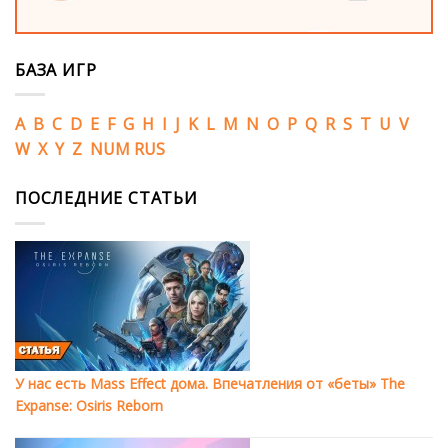
БАЗА ИГР
A
B
C
D
E
F
G
H
I
J
K
L
M
N
O
P
Q
R
S
T
U
V
W
X
Y
Z
NUM
RUS
ПОСЛЕДНИЕ СТАТЬИ
У нас есть Mass Effect дома. Впечатления от «беты» The
Expanse: Osiris Reborn