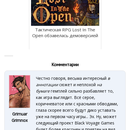
Тактическая RPG Lost In The
Open обзавелась демоверсией
Комментарии
Честно говоря, весьма интересный
в
аннотации
сюжет и неплохой
на
бумаге
гемплей сильно разбавляет то,
как игра выглядит. Всё серое,
коричневатое или с красными обводами,
глаза скорее всего будут дико уставать
Grimuar
уже на первом часу игры... Эх. Ну, может
Grimnox
следующий проект Black Voyage Games
будет более красочен и приятен на вид.