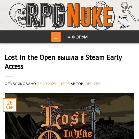
Skip
to
content
➥ ФОРУМ
Lost in the Open вышла в Steam Early
Access
ОПУБЛИКОВАНО
26.09.2025 | 17:03
АВТОР:
DEL-VEY
26
Сен