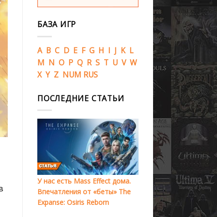
БАЗА ИГР
A
B
C
D
E
F
G
H
I
J
K
L
M
N
O
P
Q
R
S
T
U
V
W
X
Y
Z
NUM
RUS
ПОСЛЕДНИЕ СТАТЬИ
У нас есть Mass Effect дома.
в
Впечатления от «беты» The
Expanse: Osiris Reborn