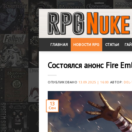
Skip
to
content
ГЛАВНАЯ
НОВОСТИ RPG
СТАТЬИ
ГА
Состоялся анонс Fire Em
ОПУБЛИКОВАНО
13.09.2025 | 16:00
АВТОР:
DEL-
13
Сен