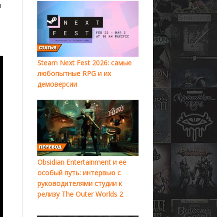
ы
Steam Next Fest 2026: самые
любопытные RPG и их
демоверсии
Obsidian Entertainment и её
особый путь: интервью с
руководителями студии к
релизу The Outer Worlds 2