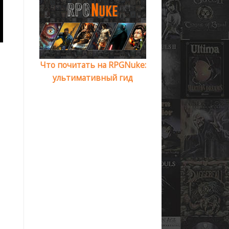
Что почитать на RPGNuke:
ультимативный гид