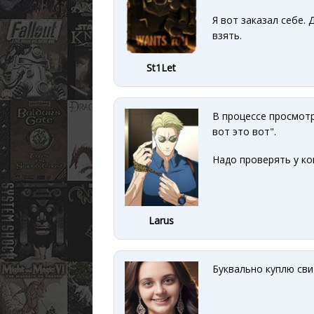
Я вот заказал себе.
взять.
St1Let
В процессе просмотра
вот это вот".
Надо проверять у ко
Larus
Буквально куплю свит