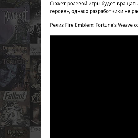
Сюжет ролевой игры будет вращатьс
героев», однако разработчики не р
Релиз Fire Emblem: Fortune’s Weave с