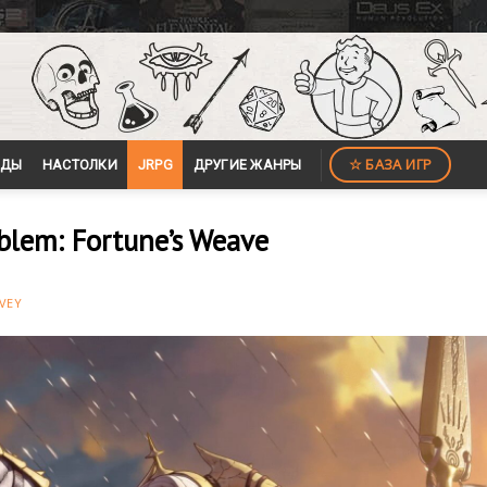
☆ БАЗА ИГР
ЙДЫ
НАСТОЛКИ
JRPG
ДРУГИЕ ЖАНРЫ
blem: Fortune’s Weave
VEY