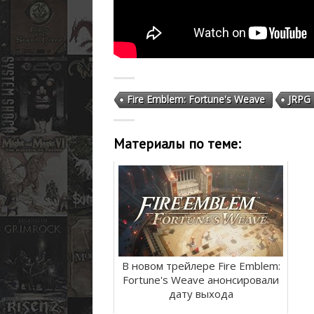
Fire Emblem: Fortune's Weave
JRPG
Материалы по теме:
В новом трейлере Fire Emblem:
Fortune's Weave анонсировали
дату выхода