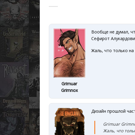
Вообще не думал, чт
Сефирот Алукардови
Жаль, что только на 
Grimuar
Grimnox
Дизайн прошлой част
Grimuar Grimno
Жаль, что толь