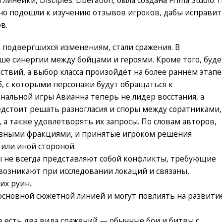
зно подошли к изучению отзывов игроков, дабы исправи
в.
 подвергшихся изменениям, стали сражения. В
ше синергии между бойцами и героями. Кроме того, буде
твий, а выбор класса произойдёт на более раннем этапе
б, с которыми персонажи будут обращаться к
инальной игры Авианна теперь не лидер восстания, а
редстоит решать разногласия и споры между соратниками,
а также удовлетворять их запросы. По словам авторов,
разными фракциями, и принятые игроком решения
 или иной стороной.
ы не всегда представляют собой конфликты, требующие
возникают при исследовании локаций и связаны,
их руин.
основной сюжетной линией и могут повлиять на развити
е есть два вида сражений — обычные бои и битвы с