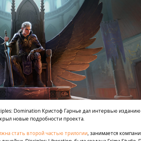
iples: Domination Кристоф Гарнье дал интервью изданию
скрыл новые подробности проекта.
лжна стать второй частью трилогии
, занимается компани
 линейки, Disciples: Liberation, была создана Frima Studio. 