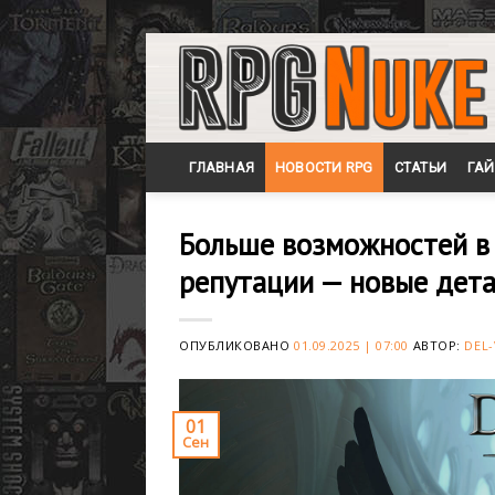
Skip
to
content
ГЛАВНАЯ
НОВОСТИ RPG
СТАТЬИ
ГА
Больше возможностей в
репутации — новые детал
ОПУБЛИКОВАНО
01.09.2025 | 07:00
АВТОР:
DEL-
01
Сен