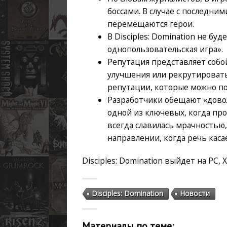
боссами. В случае с последним
перемещаются герои.
В Disciples: Domination не бу
однопользовательская игра».
Репутация представляет собо
улучшения или рекрутировать
репутации, которые можно по
Разработчики обещают «довол
одной из ключевых, когда про
всегда славилась мрачностью,
направлении, когда речь каса
Disciples: Domination выйдет на PC, Xb
Disciples: Domination
Новости
Материалы по теме: