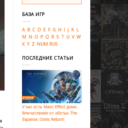
БАЗА ИГР
A
B
C
D
E
F
G
H
I
J
K
L
M
N
O
P
Q
R
S
T
U
V
W
X
Y
Z
NUM
RUS
ПОСЛЕДНИЕ СТАТЬИ
У нас есть Mass Effect дома.
Впечатления от «беты» The
Expanse: Osiris Reborn
я
По