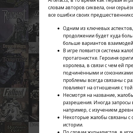
словам авторов сиквела, они серьё
все ошибки своих предшественнико
Одним из ключевых аспектов,
продолжении будет куда боль
больше вариантов взаимодейс
В игре появится система жало
протагонистке. Героиня ориг
королева, в связи с чем ей п
подчинёнными и союзниками, 
проблемы всегда связаны с 
повлияют на отношения с той
Несмотря на название, жалоб
разрешения. Иногда запросы 
например, с изучением древн
Некоторые жалобы связаны с 
истории.
По словам журналистов, в игр