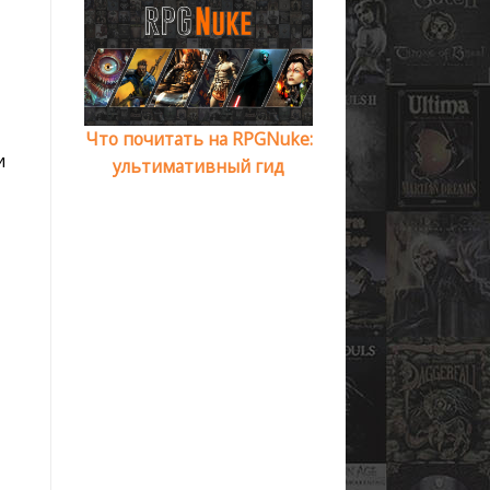
Что почитать на RPGNuke:
и
ультимативный гид