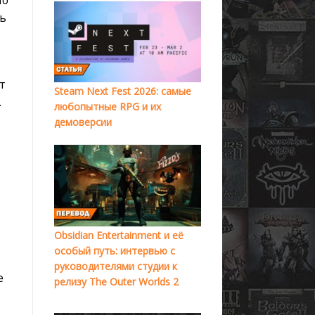
ть
т
Steam Next Fest 2026: самые
.
любопытные RPG и их
демоверсии
Obsidian Entertainment и её
особый путь: интервью с
руководителями студии к
е
релизу The Outer Worlds 2