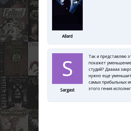
Allard
Так и представляю э
покажет уменьшение 
студий? Дааааа закр
нужно еще уменьшить
самых прибыльных иг
этого гения исполн
Sargast