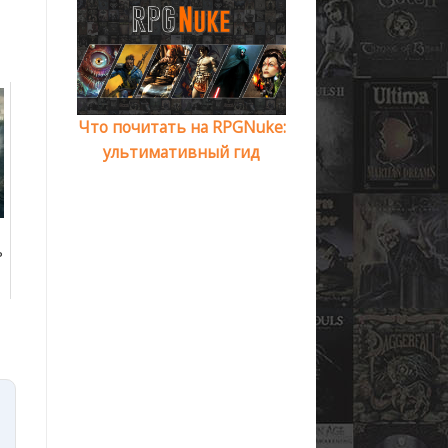
Что почитать на RPGNuke:
ультимативный гид
ь