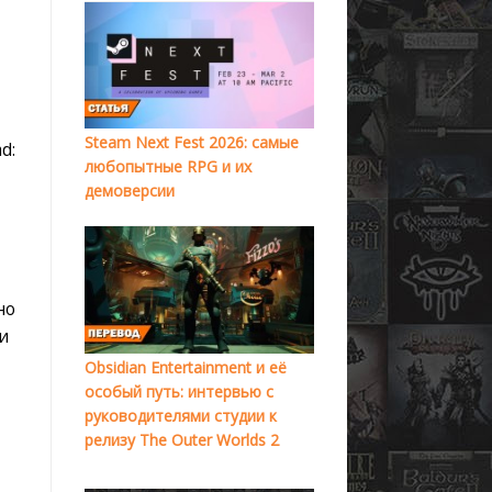
Steam Next Fest 2026: самые
d:
любопытные RPG и их
демоверсии
но
и
Obsidian Entertainment и её
особый путь: интервью с
руководителями студии к
релизу The Outer Worlds 2