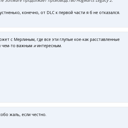
he Software продолжает производство Hogwarts Legacy 2.
рустненько, конечно, от DLC к первой части я б не отказался.
южет с Мерлиным, где все эти глупые кое-как расставленные
ся чем-то важным
и
интересным.
собо жаль, если честно.