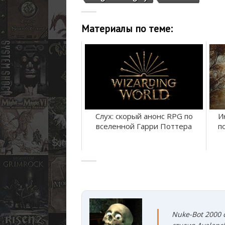
Материалы по теме:
Слух: скорый анонс RPG по
И
вселенной Гарри Поттера
п
Nuke-Bot 2000 