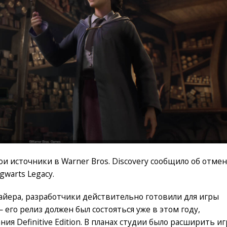
ои источники в Warner Bros. Discovery сообщило об отме
warts Legacy.
йера, разработчики действительно готовили для игры
 его релиз должен был состояться уже в этом году,
я Definitive Edition. В планах студии было расширить иг