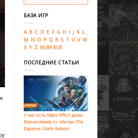
БАЗА ИГР
A
B
C
D
E
F
G
H
I
J
K
L
M
N
O
P
Q
R
S
T
U
V
W
X
Y
Z
NUM
RUS
ПОСЛЕДНИЕ СТАТЬИ
не
У нас есть Mass Effect дома.
Впечатления от «беты» The
Expanse: Osiris Reborn
ру