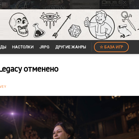
☆ БАЗА ИГР
ЙДЫ
НАСТОЛКИ
JRPG
ДРУГИЕ ЖАНРЫ
 Legacy отменено
VEY