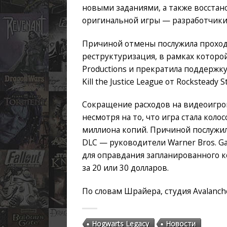
новыми заданиями, а также восстан
оригинальной игры — разработчики 
Причиной отмены послужила прохо
реструктуризация, в рамках которой
Productions и прекратила поддержку 
Kill the Justice League от Rocksteady 
Сокращение расходов на видеоигров
несмотря на то, что игра стала кол
миллиона копий. Причиной послужи
DLC — руководители Warner Bros. G
для оправдания запланированного к
за 20 или 30 долларов.
По словам Шрайера, студия Avalanch
Hogwarts Legacy
Новости