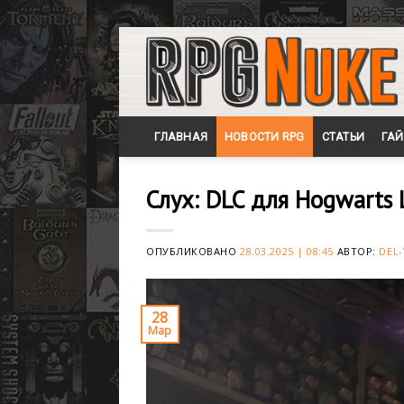
Skip
to
content
ГЛАВНАЯ
НОВОСТИ RPG
СТАТЬИ
ГА
Слух: DLC для Hogwarts
ОПУБЛИКОВАНО
28.03.2025 | 08:45
АВТОР:
DEL-
28
Мар