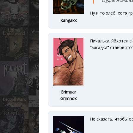
студия Avalanc
Ну и то хлеб, хотя г
Kangaxx
Пичалька. Ябхотел с
"загадки" становят
Grimuar
Grimnox
Не сказать, чтобы о