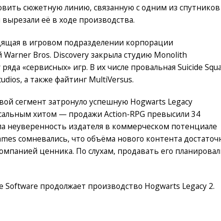
овить сюжетную линию, связанную с одним из спутников
вырезали её в ходе производства.
дящая в игровом подразделении корпорации
 Warner Bros. Discovery закрыла студию Monolith
ряда «сервисных» игр. В их числе провальная Suicide Squa
Studios, а также файтинг MultiVersus.
ой сегмент затронуло успешную Hogwarts Legacy
оссальным хитом — продажи Action-RPG превысили 34
ла неуверенность издателя в коммерческом потенциале
ames сомневались, что объёма нового контента достаточ
омпанией ценника. По слухам, продавать его планировал
e Software продолжает производство Hogwarts Legacy 2.