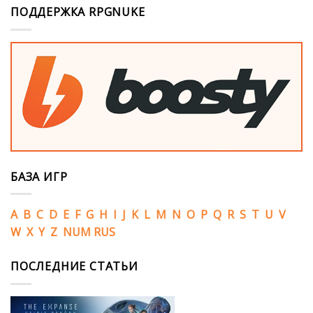
ПОДДЕРЖКА RPGNUKE
БАЗА ИГР
A
B
C
D
E
F
G
H
I
J
K
L
M
N
O
P
Q
R
S
T
U
V
W
X
Y
Z
NUM
RUS
ПОСЛЕДНИЕ СТАТЬИ