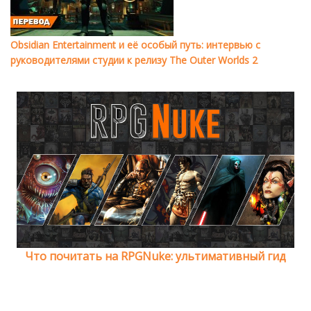
Obsidian Entertainment и её особый путь: интервью с
руководителями студии к релизу The Outer Worlds 2
Что почитать на RPGNuke: ультимативный гид