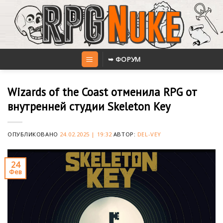
Skip
to
content
➥ ФОРУМ
Wizards of the Coast отменила RPG от
внутренней студии Skeleton Key
ОПУБЛИКОВАНО
24.02.2025 | 19:32
АВТОР:
DEL-VEY
24
Фев