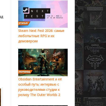
ад
Steam Next Fest 2026: самые
любопытные RPG и их
демоверсии
Obsidian Entertainment и её
особый путь: интервью с
руководителями студии к
релизу The Outer Worlds 2