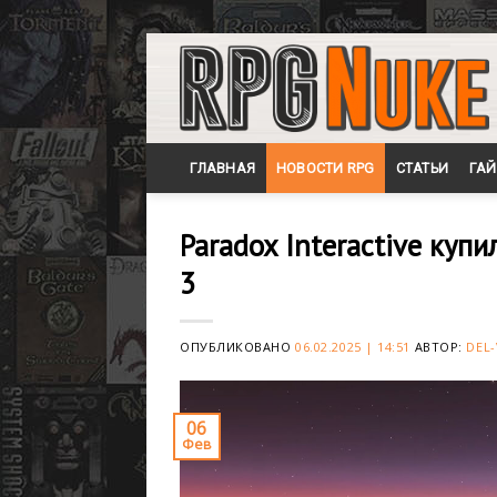
Skip
to
content
ГЛАВНАЯ
НОВОСТИ RPG
СТАТЬИ
ГА
Paradox Interactive куп
3
ОПУБЛИКОВАНО
06.02.2025 | 14:51
АВТОР:
DEL-
06
Фев