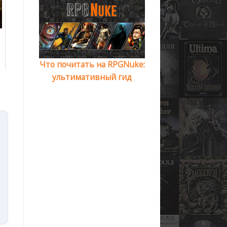
Что почитать на RPGNuke:
ультимативный гид