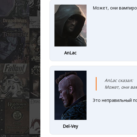
Может, они вампиро
AnLac
AnLac сказал:
Может, они ва
Это неправильный по
Del-Vey