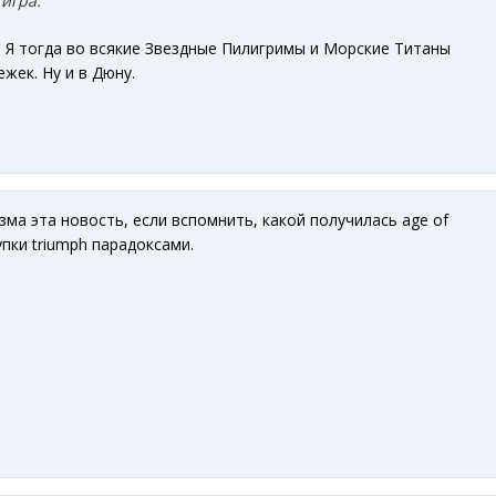
игра.
 Я тогда во всякие Звездные Пилигримы и Морские Титаны
жек. Ну и в Дюну.
ма эта новость, если вспомнить, какой получилась age of
упки triumph парадоксами.