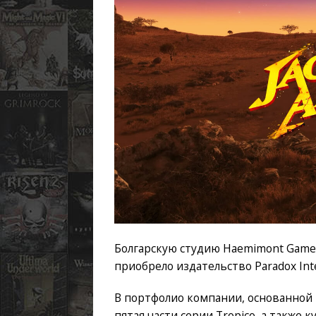
Болгарскую студию Haemimont Games,
приобрело издательство Paradox Inte
В портфолио компании, основанной в 
пятая части серии Tropico, а также к