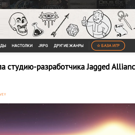
☆ БАЗА ИГР
ЙДЫ
НАСТОЛКИ
JRPG
ДРУГИЕ ЖАНРЫ
ила студию-разработчика Jagged Allian
VEY