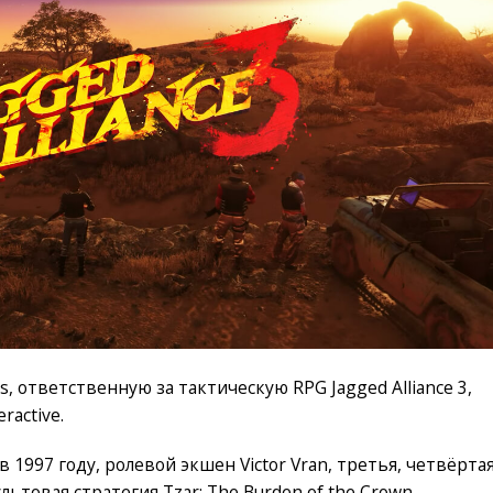
 ответственную за тактическую RPG Jagged Alliance 3,
ractive.
1997 году, ролевой экшен Victor Vran, третья, четвёртая
ультовая стратегия Tzar: The Burden of the Crown.