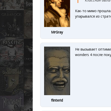
Классная была 
Как-то мимо прошла.
упарывался из страте
MrGray
Не вызывает оптимиз
wonders 4 после пок
flinterid