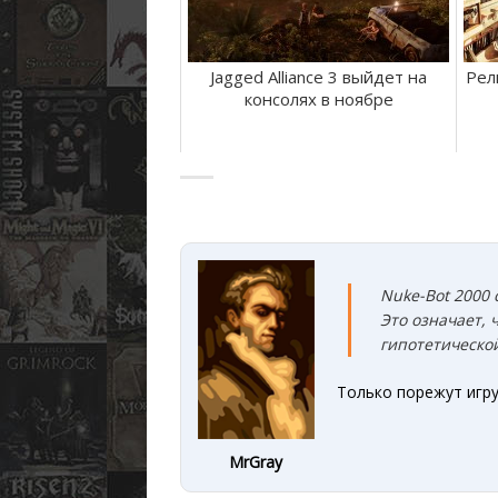
Jagged Alliance 3 выйдет на
Рел
консолях в ноябре
Nuke-Bot 2000 
Это означает, 
гипотетической
Только порежут игру 
MrGray