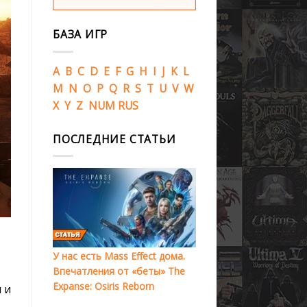
БАЗА ИГР
A
B
C
D
E
F
G
H
I
J
K
L
M
N
O
P
Q
R
S
T
U
V
W
X
Y
Z
NUM
RUS
ПОСЛЕДНИЕ СТАТЬИ
У нас есть Mass Effect дома.
Впечатления от «беты» The
Expanse: Osiris Reborn
 и