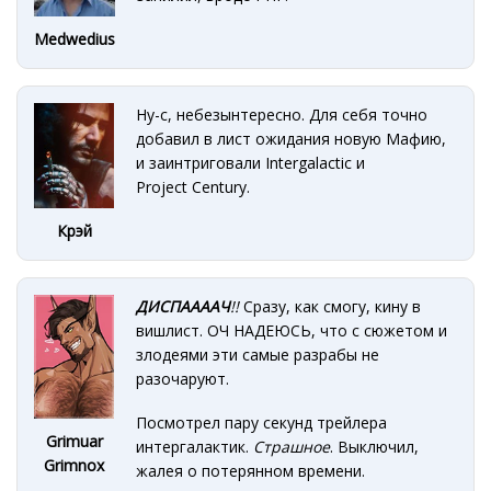
Medwedius
Ну-с, небезынтересно. Для себя точно
добавил в лист ожидания новую Мафию,
и заинтриговали Intergalactic и
Project Century .
Крэй
ДИСПААААЧ
!!
Сразу, как смогу, кину в
вишлист. ОЧ НАДЕЮСЬ, что с сюжетом и
злодеями эти самые разрабы не
разочаруют.
Посмотрел пару секунд трейлера
Grimuar
интергалактик.
Страшное
. Выключил,
Grimnox
жалея о потерянном времени.