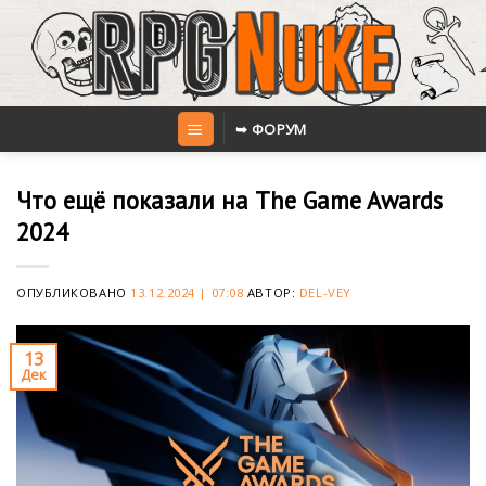
Skip
to
content
➥ ФОРУМ
Что ещё показали на The Game Awards
2024
ОПУБЛИКОВАНО
13.12.2024 | 07:08
АВТОР:
DEL-VEY
13
Дек