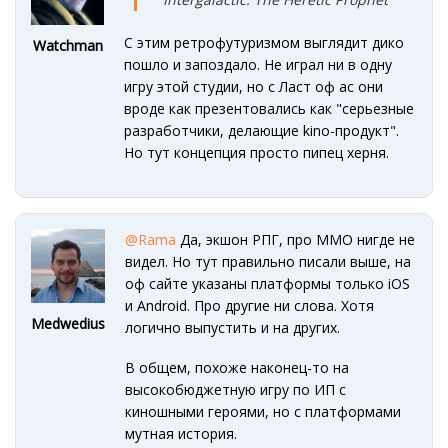
С этим ретрофутуризмом выглядит дико
Watchman
пошло и запоздало. Не играл ни в одну
игру этой студии, но с Ласт оф ас они
вроде как презентовались как "серьезные
разработчики, делающие kino-продукт".
Но тут концепция просто пипец херня.
@Rama
Да, экшон РПГ, про ММО нигде не
видел. Но тут правильно писали выше, на
оф сайте указаны платформы только iOS
и Android. Про другие ни слова. Хотя
Medwedius
логично выпустить и на других.
В общем, похоже наконец-то на
высокобюджетную игру по ИП с
киношными героями, но с платформами
мутная история.