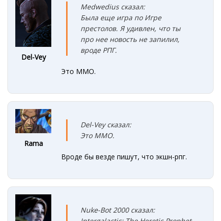
Medwedius сказал:
Была еще игра по Игре
престолов. Я удивлен, что ты
про нее новость не запилил,
вроде РПГ.
Del-Vey
Это MMO.
Del-Vey сказал:
Это MMO.
Rama
Вроде бы везде пишут, что экшн-рпг.
Nuke-Bot 2000 сказал:
Intergalactic: The Heretic Prophet