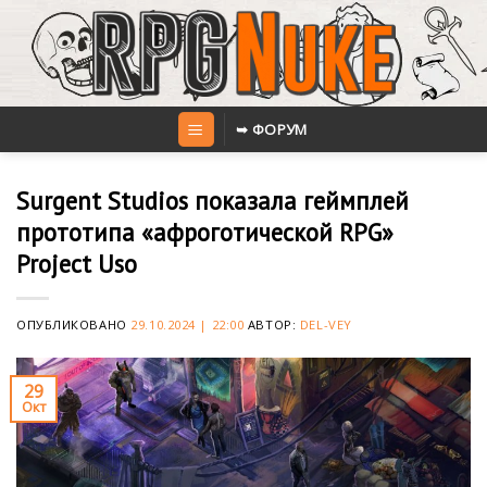
Skip
to
content
➥ ФОРУМ
Surgent Studios показала геймплей
прототипа «афроготической RPG»
Project Uso
ОПУБЛИКОВАНО
29.10.2024 | 22:00
АВТОР:
DEL-VEY
29
Окт