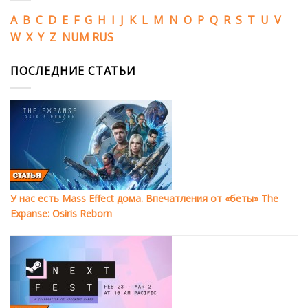
A
B
C
D
E
F
G
H
I
J
K
L
M
N
O
P
Q
R
S
T
U
V
W
X
Y
Z
NUM
RUS
ПОСЛЕДНИЕ СТАТЬИ
У нас есть Mass Effect дома. Впечатления от «беты» The
Expanse: Osiris Reborn