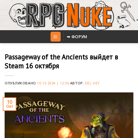
Skip
to
content
➥ ФОРУМ
Passageway of the Ancients выйдет в
Steam 16 октября
ОПУБЛИКОВАНО
10.10.2024 | 12:06
АВТОР:
DEL-VEY
10
Окт