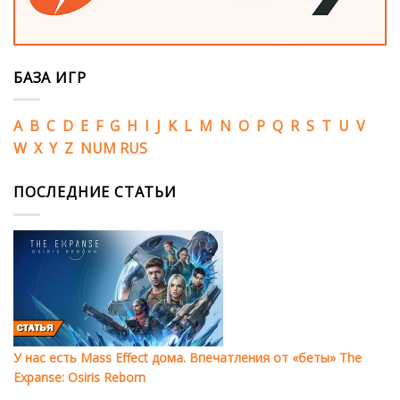
БАЗА ИГР
A
B
C
D
E
F
G
H
I
J
K
L
M
N
O
P
Q
R
S
T
U
V
W
X
Y
Z
NUM
RUS
ПОСЛЕДНИЕ СТАТЬИ
У нас есть Mass Effect дома. Впечатления от «беты» The
Expanse: Osiris Reborn