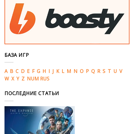
БАЗА ИГР
A
B
C
D
E
F
G
H
I
J
K
L
M
N
O
P
Q
R
S
T
U
V
W
X
Y
Z
NUM
RUS
ПОСЛЕДНИЕ СТАТЬИ