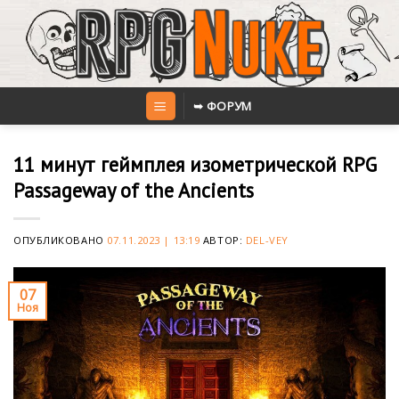
Skip
to
content
➥ ФОРУМ
11 минут геймплея изометрической RPG
Passageway of the Ancients
ОПУБЛИКОВАНО
07.11.2023 | 13:19
АВТОР:
DEL-VEY
07
Ноя