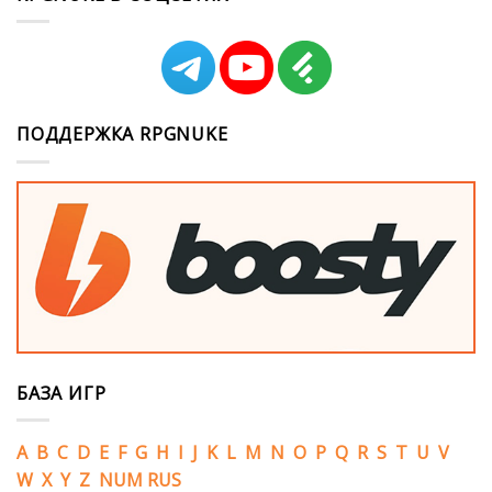
ПОДДЕРЖКА RPGNUKE
БАЗА ИГР
A
B
C
D
E
F
G
H
I
J
K
L
M
N
O
P
Q
R
S
T
U
V
W
X
Y
Z
NUM
RUS