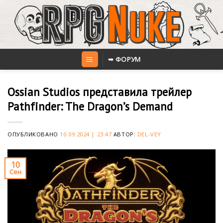
Skip
to
content
➥ ФОРУМ
Ossian Studios представила трейлер
Pathfinder: The Dragon’s Demand
ОПУБЛИКОВАНО
10.09.2024 | 23:47
АВТОР:
DEL-VEY
10
Сен