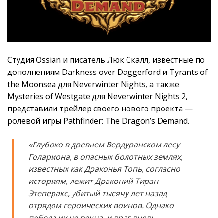
Студия Ossian и писатель Люк Скалл, известные по
дополнениям Darkness over Daggerford и Tyrants of
the Moonsea для Neverwinter Nights, а также
Mysteries of Westgate для Neverwinter Nights 2,
представили трейлер своего нового проекта —
ролевой игры Pathfinder: The Dragon’s Demand.
«Глубоко в древнем Вердуранском лесу
Голариона, в опасных болотных землях,
известных как Драконья Топь, согласно
историям, лежит Драконий Тиран
Этеперакс, убитый тысячу лет назад
отрядом героических воинов. Однако
победа их не вечна, и враг вновь