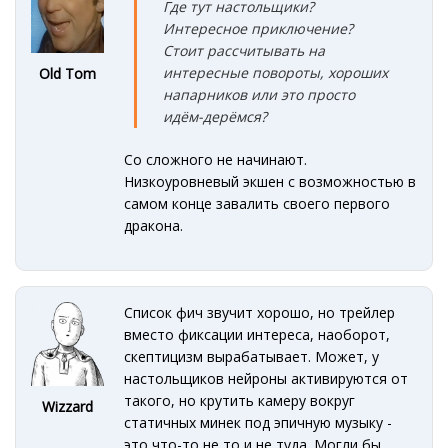
Где тут настольщики?
Интересное приключение?
Стоит рассчитывать на
интересные повороты, хороших
Old Tom
напарников или это просто
идём-дерёмся?
Со сложного не начинают.
Низкоуровневый экшен с возможностью в
самом конце завалить своего первого
дракона.
Список фич звучит хорошо, но трейлер
вместо фиксации интереса, наоборот,
скептицизм вырабатывает. Может, у
настольщиков нейроны активируются от
такого, но крутить камеру вокруг
Wizzard
статичных минек под эпичную музыку -
это что-то не то и не туда. Могли бы