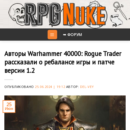
Skip
to
content
➥ ФОРУМ
Авторы Warhammer 40000: Rogue Trader
рассказали о ребалансе игры и патче
версии 1.2
ОПУБЛИКОВАНО
25.06.2024 | 19:12
АВТОР:
DEL-VEY
25
Июн