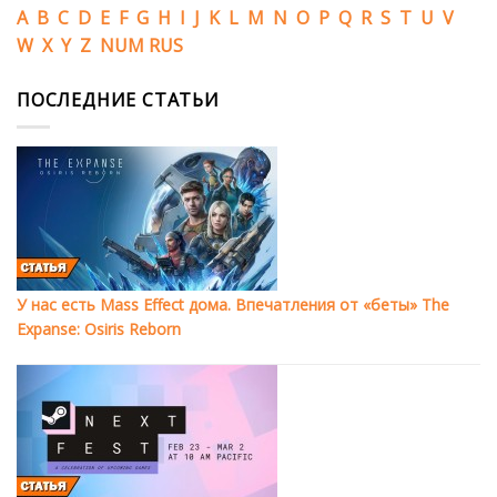
A
B
C
D
E
F
G
H
I
J
K
L
M
N
O
P
Q
R
S
T
U
V
W
X
Y
Z
NUM
RUS
ПОСЛЕДНИЕ СТАТЬИ
У нас есть Mass Effect дома. Впечатления от «беты» The
Expanse: Osiris Reborn