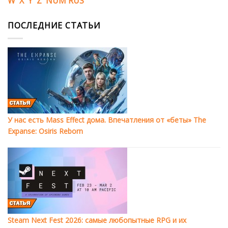
W
X
Y
Z
NUM
RUS
ПОСЛЕДНИЕ СТАТЬИ
У нас есть Mass Effect дома. Впечатления от «беты» The
Expanse: Osiris Reborn
Steam Next Fest 2026: самые любопытные RPG и их