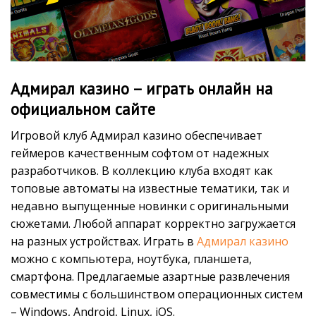
Адмирал казино – играть онлайн на
официальном сайте
Игровой клуб Адмирал казино обеспечивает
геймеров качественным софтом от надежных
разработчиков. В коллекцию клуба входят как
топовые автоматы на известные тематики, так и
недавно выпущенные новинки с оригинальными
сюжетами. Любой аппарат корректно загружается
на разных устройствах. Играть в
Адмирал казино
можно с компьютера, ноутбука, планшета,
смартфона. Предлагаемые азартные развлечения
совместимы с большинством операционных систем
– Windows, Android, Linux, iOS.