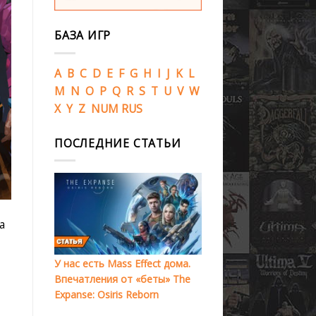
БАЗА ИГР
A
B
C
D
E
F
G
H
I
J
K
L
M
N
O
P
Q
R
S
T
U
V
W
X
Y
Z
NUM
RUS
ПОСЛЕДНИЕ СТАТЬИ
а
У нас есть Mass Effect дома.
Впечатления от «беты» The
Expanse: Osiris Reborn