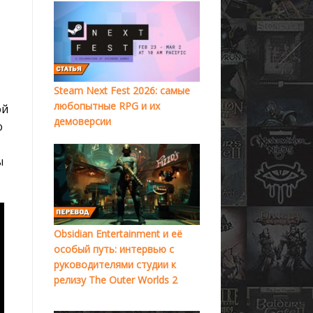
Steam Next Fest 2026: самые
любопытные RPG и их
ой
демоверсии
о
ы
Obsidian Entertainment и её
особый путь: интервью с
руководителями студии к
релизу The Outer Worlds 2