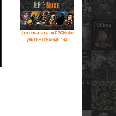
Что почитать на RPGNuke:
ультимативный гид