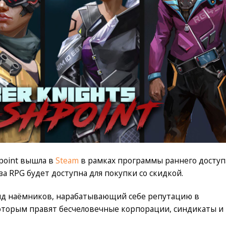
hpoint вышла в
Steam
в рамках программы раннего доступ
а RPG будет доступна для покупки со скидкой.
яд наёмников, нарабатывающий себе репутацию в
оторым правят бесчеловечные корпорации, синдикаты и