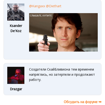
@Kangaxx
@Diethart
Ksander
De'Koz
Создатели СкайБливиона тем временем
напряглись, но затерпели и продолжают
работу.
Drazgar
Обсудить на форуме ➥