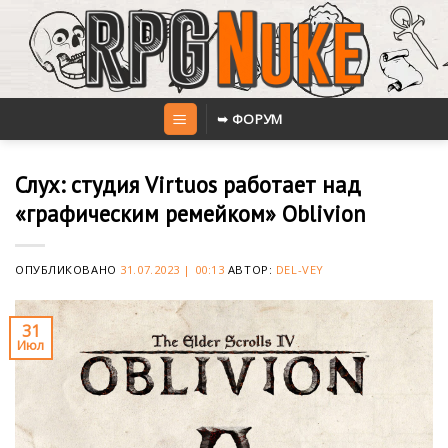
Skip
to
content
➥ ФОРУМ
Слух: студия Virtuos работает над
«графическим ремейком» Oblivion
ОПУБЛИКОВАНО
31.07.2023 | 00:13
АВТОР:
DEL-VEY
31
Июл