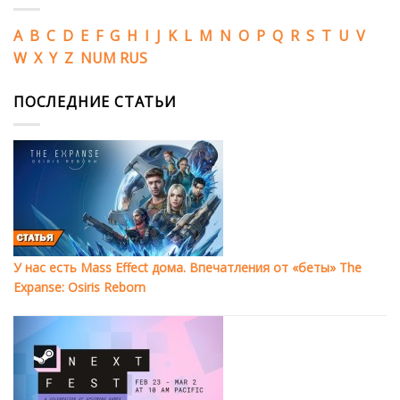
A
B
C
D
E
F
G
H
I
J
K
L
M
N
O
P
Q
R
S
T
U
V
W
X
Y
Z
NUM
RUS
ПОСЛЕДНИЕ СТАТЬИ
У нас есть Mass Effect дома. Впечатления от «беты» The
Expanse: Osiris Reborn