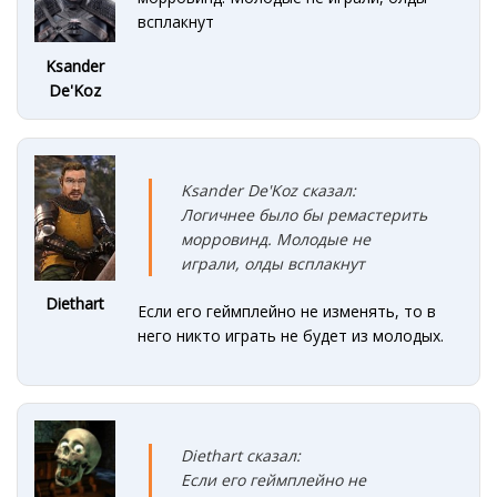
всплакнут
Ksander
De'Koz
Ksander De'Koz сказал:
Логичнее было бы ремастерить
морровинд. Молодые не
играли, олды всплакнут
Diethart
Если его геймплейно не изменять, то в
него никто играть не будет из молодых.
Diethart сказал:
Если его геймплейно не