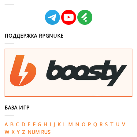
ПОДДЕРЖКА RPGNUKE
БАЗА ИГР
A
B
C
D
E
F
G
H
I
J
K
L
M
N
O
P
Q
R
S
T
U
V
W
X
Y
Z
NUM
RUS