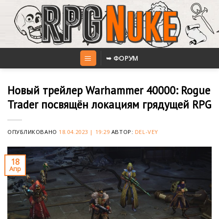
Skip
to
content
➥ ФОРУМ
Новый трейлер Warhammer 40000: Rogue
Trader посвящён локациям грядущей RPG
ОПУБЛИКОВАНО
18.04.2023 | 19:29
АВТОР:
DEL-VEY
18
Апр