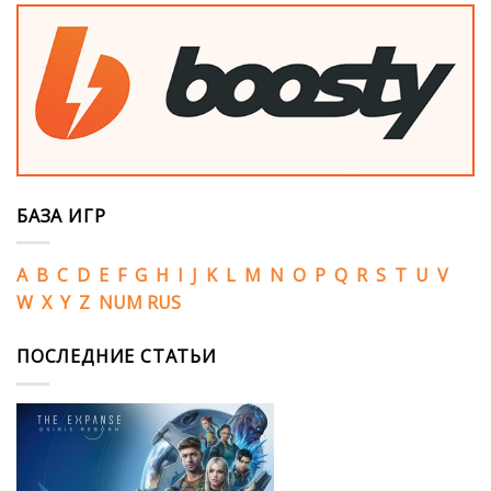
БАЗА ИГР
A
B
C
D
E
F
G
H
I
J
K
L
M
N
O
P
Q
R
S
T
U
V
W
X
Y
Z
NUM
RUS
ПОСЛЕДНИЕ СТАТЬИ