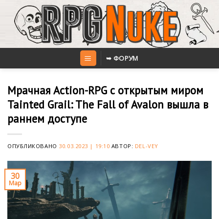
Skip
to
content
➥ ФОРУМ
Мрачная Action-RPG с открытым миром
Tainted Grail: The Fall of Avalon вышла в
раннем доступе
ОПУБЛИКОВАНО
30.03.2023 | 19:10
АВТОР:
DEL-VEY
30
Мар