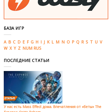
БАЗА ИГР
A
B
C
D
E
F
G
H
I
J
K
L
M
N
O
P
Q
R
S
T
U
V
W
X
Y
Z
NUM
RUS
ПОСЛЕДНИЕ СТАТЬИ
У нас есть Mass Effect дома. Впечатления от «беты» The