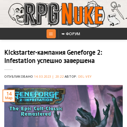
Skip
to
content
➥ ФОРУМ
Kickstarter-кампания Geneforge 2:
Infestation успешно завершена
ОПУБЛИКОВАНО
14.03.2023 | 20:22
АВТОР:
DEL-VEY
14
Мар