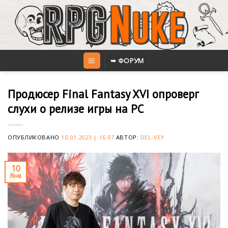
Skip
to
content
➥ ФОРУМ
Продюсер Final Fantasy XVI опроверг
слухи о релизе игры на PC
ОПУБЛИКОВАНО
10.01.2023 | 16:07
АВТОР:
DEL-VEY
10
Янв