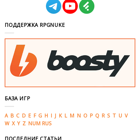
ПОДДЕРЖКА RPGNUKE
БАЗА ИГР
A
B
C
D
E
F
G
H
I
J
K
L
M
N
O
P
Q
R
S
T
U
V
W
X
Y
Z
NUM
RUS
ПОСЛЕДНИЕ СТАТЬИ