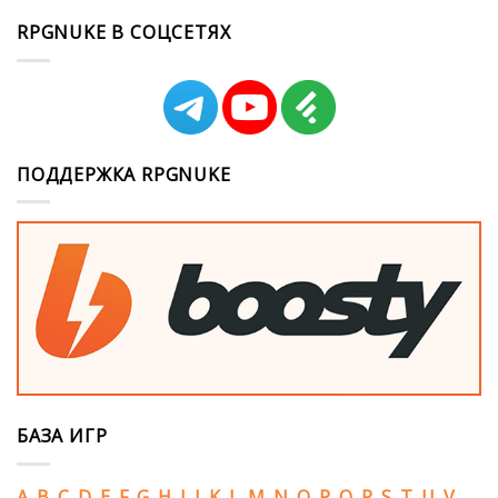
RPGNUKE В СОЦСЕТЯХ
ПОДДЕРЖКА RPGNUKE
БАЗА ИГР
A
B
C
D
E
F
G
H
I
J
K
L
M
N
O
P
Q
R
S
T
U
V