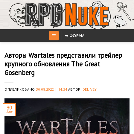
Skip
to
content
➥ ФОРУМ
Авторы Wartales представили трейлер
крупного обновления The Great
Gosenberg
ОПУБЛИКОВАНО
30.08.2022 | 14:34
АВТОР:
DEL-VEY
30
Авг