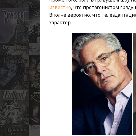
известно
, что протагонистом гряду
Вполне вероятно, что телеадаптаци
характер.