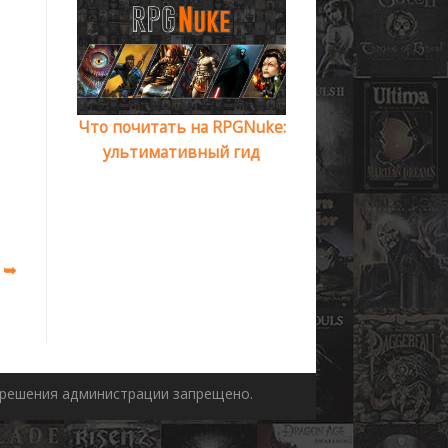
Что почитать на RPGNuke:
ультимативный гид
 ➥
азрешения администрации запрещено.