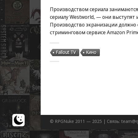
Производством сериала занимаются 
сериалу Westworld, — они выступя
Производство экранизации должно с
стриминговом сервисе Amazon Prime
Fallout TV
Кино
© RPGNuke 2011 — 2025 | Связь: team@r