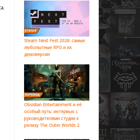
а.
Steam Next Fest 2026: самые
любопытные RPG и их
демоверсии
Obsidian Entertainment и её
особый путь: интервью с
руководителями студии к
релизу The Outer Worlds 2