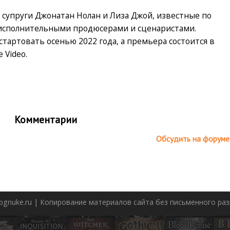
супруги Джонатан Нолан и Лиза Джой, известные по
т исполнительными продюсерами и сценаристами.
тартовать осенью 2022 года, а премьера состоится в
 Video.
Комментарии
Обсудить на форуме
pgnuke.ru | Копирование материалов сайта без письменного р