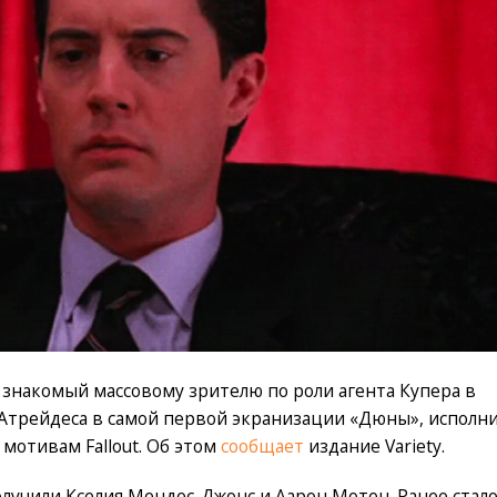
знакомый массовому зрителю по роли агента Купера в
 Атрейдеса в самой первой экранизации «Дюны», исполн
 мотивам Fallout. Об этом
сообщает
издание Variety.
олучили Кселия Мендес-Джонс и Аарон Мотен. Ранее стал