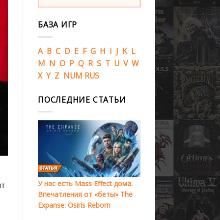
БАЗА ИГР
A
B
C
D
E
F
G
H
I
J
K
L
M
N
O
P
Q
R
S
T
U
V
W
X
Y
Z
NUM
RUS
ПОСЛЕДНИЕ СТАТЬИ
У нас есть Mass Effect дома.
ит
Впечатления от «беты» The
Expanse: Osiris Reborn
о