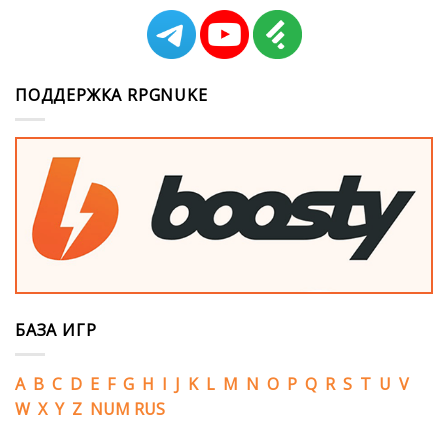
ПОДДЕРЖКА RPGNUKE
БАЗА ИГР
A
B
C
D
E
F
G
H
I
J
K
L
M
N
O
P
Q
R
S
T
U
V
W
X
Y
Z
NUM
RUS