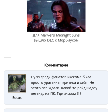
Для Marvel's Midnight Suns
вышло DLC с Морбиусом
Комментарии
Ну хз среди фанатов икскома была
просто ураганная критика и хейт. Не
этого все ждали. Какой то рейд шадоу
легендс на ПК. Где икском 3 ?
Eotas