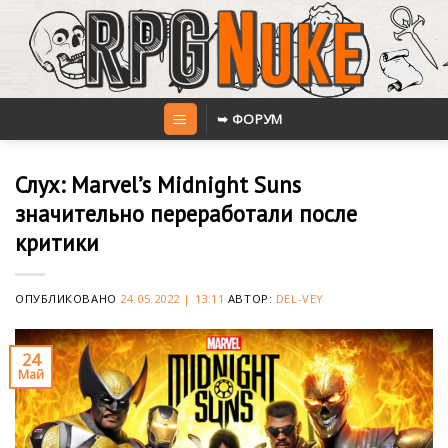
Skip
to
content
➥ ФОРУМ
Слух: Marvel’s Midnight Suns
значительно переработали после
критики
ОПУБЛИКОВАНО
24.05.2022 | 13:11
АВТОР:
DEL-VEY
24
Май