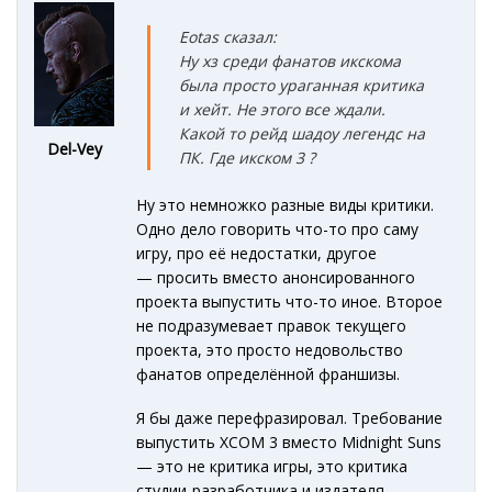
Eotas сказал:
Ну хз среди фанатов икскома
была просто ураганная критика
и хейт. Не этого все ждали.
Какой то рейд шадоу легендс на
Del-Vey
ПК. Где икском 3 ?
Ну это немножко разные виды критики.
Одно дело говорить что-то про саму
игру, про её недостатки, другое
— просить вместо анонсированного
проекта выпустить что-то иное. Второе
не подразумевает правок текущего
проекта, это просто недовольство
фанатов определённой франшизы.
Я бы даже перефразировал. Требование
выпустить XCOM 3 вместо Midnight Suns
— это не критика игры, это критика
студии-разработчика и издателя.