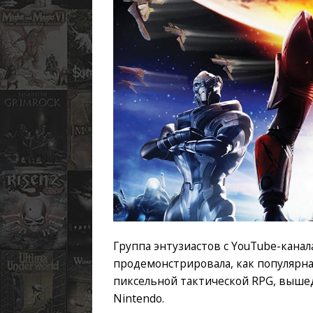
Группа энтузиастов с YouTube-канал
продемонстрировала, как популярн
пиксельной тактической RPG, выше
Nintendo.