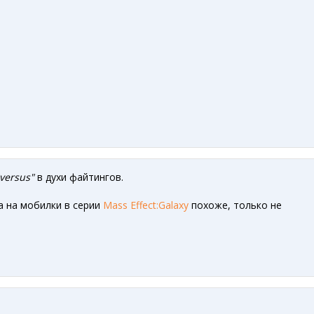
!
versus"
в духи файтингов.
а на мобилки в серии
Mass Effect:Galaxy
похоже, только не