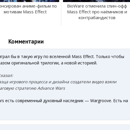
онсирован аниме-фильм по
BioWare отменила спин-офф
мотивам Mass Effect
Mass Effect про наёмников и
контрабандистов
Комментарии
грал бы в такую игру по вселенной Mass Effect. Только чтобы
азом оригинальной трилогии, а новой историей.
сказал:
азца игрового процесса и дизайна создатели видео взяли
аговую стратегию Advance Wars
ars есть современный духовный наследник — Wargroove. Есть на