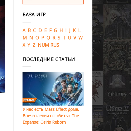
БАЗА ИГР
A
B
C
D
E
F
G
H
I
J
K
L
M
N
O
P
Q
R
S
T
U
V
W
X
Y
Z
NUM
RUS
ПОСЛЕДНИЕ СТАТЬИ
У нас есть Mass Effect дома.
Впечатления от «беты» The
Expanse: Osiris Reborn