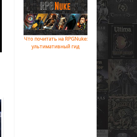
Что почитать на RPGNuke:
ультимативный гид