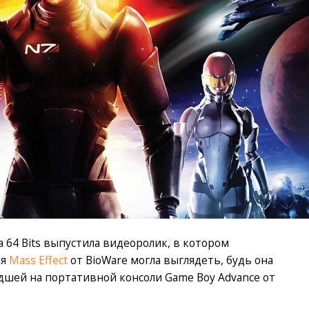
а 64 Bits выпустила видеоролик, в котором
ая
Mass Effect
от BioWare могла выглядеть, будь она
дшей на портативной консоли Game Boy Advance от