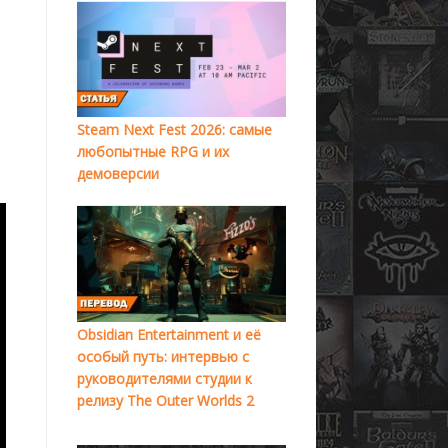
Steam Next Fest 2026: самые
любопытные RPG и их
демоверсии
Obsidian Entertainment и её
особый путь: интервью с
руководителями студии к
релизу The Outer Worlds 2