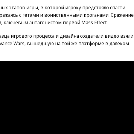
ых этапов игры, в которой игроку предстояло спасти
 сражаясь с гетами и воинственными кроганами. Сражение
, ключевым антагонистом первой Mass Effect.
азца игрового процесса и дизайна создатели видео взяли
vance Wars, вышедшую на той же платформе в далёком