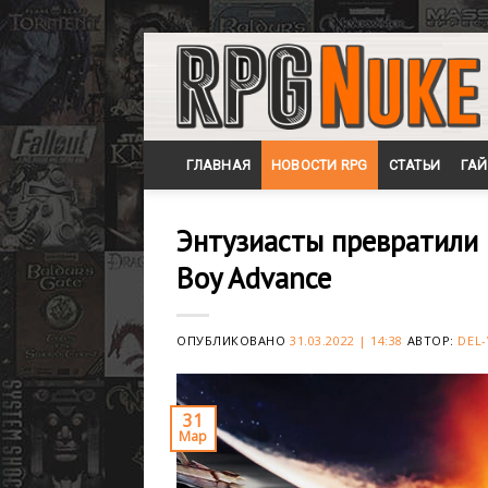
Skip
to
content
ГЛАВНАЯ
НОВОСТИ RPG
СТАТЬИ
ГА
Энтузиасты превратили 
Boy Advance
ОПУБЛИКОВАНО
31.03.2022 | 14:38
АВТОР:
DEL-
31
Мар