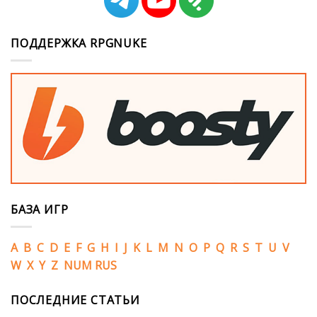
ПОДДЕРЖКА RPGNUKE
БАЗА ИГР
A
B
C
D
E
F
G
H
I
J
K
L
M
N
O
P
Q
R
S
T
U
V
W
X
Y
Z
NUM
RUS
ПОСЛЕДНИЕ СТАТЬИ