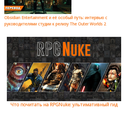
Obsidian Entertainment и её особый путь: интервью с
руководителями студии к релизу The Outer Worlds 2
Что почитать на RPGNuke: ультимативный гид