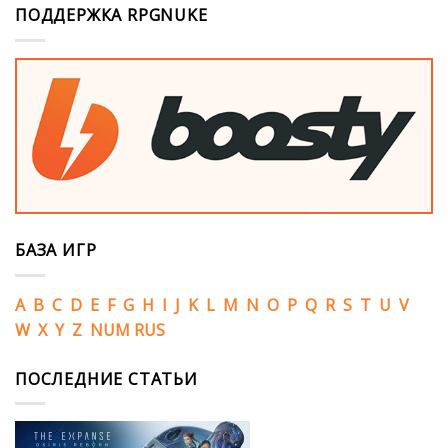
ПОДДЕРЖКА RPGNUKE
БАЗА ИГР
A
B
C
D
E
F
G
H
I
J
K
L
M
N
O
P
Q
R
S
T
U
V
W
X
Y
Z
NUM
RUS
ПОСЛЕДНИЕ СТАТЬИ