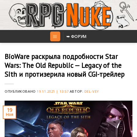
Skip
to
content
➥ ФОРУМ
BioWare раскрыла подробности Star
Wars: The Old Republic — Legacy of the
Sith и протизерила новый CGI-трейлер
ОПУБЛИКОВАНО
19.11.2021 | 13:57
АВТОР:
DEL-VEY
19
Ноя