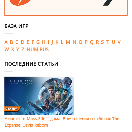
БАЗА ИГР
A
B
C
D
E
F
G
H
I
J
K
L
M
N
O
P
Q
R
S
T
U
V
W
X
Y
Z
NUM
RUS
ПОСЛЕДНИЕ СТАТЬИ
У нас есть Mass Effect дома. Впечатления от «беты» The
Expanse: Osiris Reborn