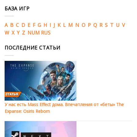
БАЗА ИГР
A
B
C
D
E
F
G
H
I
J
K
L
M
N
O
P
Q
R
S
T
U
V
W
X
Y
Z
NUM
RUS
ПОСЛЕДНИЕ СТАТЬИ
У нас есть Mass Effect дома. Впечатления от «беты» The
Expanse: Osiris Reborn