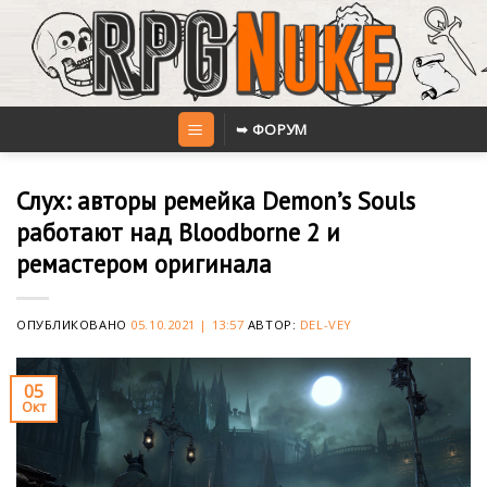
Skip
to
content
➥ ФОРУМ
Слух: авторы ремейка Demon’s Souls
работают над Bloodborne 2 и
ремастером оригинала
ОПУБЛИКОВАНО
05.10.2021 | 13:57
АВТОР:
DEL-VEY
05
Окт