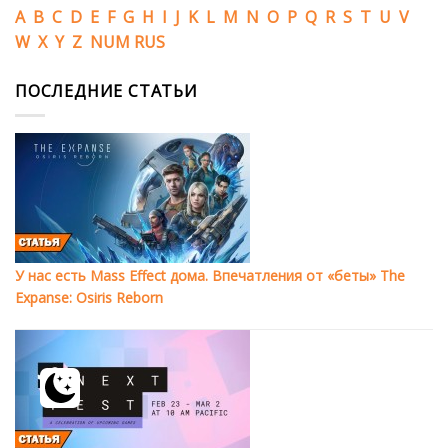
A
B
C
D
E
F
G
H
I
J
K
L
M
N
O
P
Q
R
S
T
U
V
W
X
Y
Z
NUM
RUS
ПОСЛЕДНИЕ СТАТЬИ
У нас есть Mass Effect дома. Впечатления от «беты» The
Expanse: Osiris Reborn