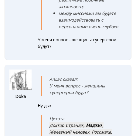
активности;
между миссиями вы будете
взаимодействовать с
персонажами очень глубоко
У меня вопрос - женщины супергерои
будут?
AnLac сказал:
У меня вопрос - женщины
супергерои будут?
Doka
Ну дык
Цитата
Доктор Стрэндж,
Мэджик
,
Железный человек, Росомаха,