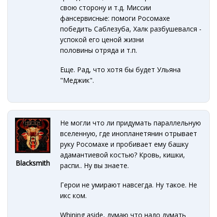
свою сторону и т.д. Миссии
фансервисные: помоги Росомахе
победить Саблезуба, Халк разбушевался -
успокой его ценой жизни
половины отряда и т.п.
Еще. Рад, что хотя бы будет Ульяна
"Меджик".
Не могли что ли придумать параллельную
вселенную, где инопланетянин отрывает
руку Росомахе и пробивает ему башку
адамантиевой костью? Кровь, кишки,
Blacksmith
распи.. Ну вы знаете.
Герои не умирают навсегда. Ну такое. Не
икс ком.
Whining aside, думаю что надо думать