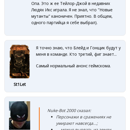
Опа. Это ж ее Тейлор-Джой в недавних
Людях Икс играла. Я не знал, что "Новые
мутанты" каноничен. Приятно. В общем,
одного партийца я себе выбрал).
Я точно знаю, что Блейд и Гонщик будут у
меня в команде. Кто третий, фиг знает...
Самый нормальный анонс геймскома.
St1Let
Nuke-Bot 2000 сказал:
Персонажи в сражениях не
умирают навсегда...;
... можно вырвать из земли