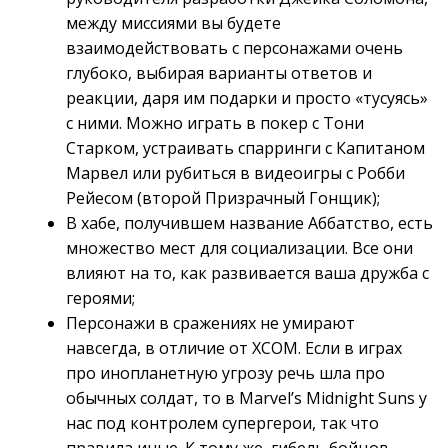
между миссиями вы будете
взаимодействовать с персонажами очень
глубоко, выбирая варианты ответов и
реакции, даря им подарки и просто «тусуясь»
с ними. Можно играть в покер с Тони
Старком, устраивать спарринги с Капитаном
Марвел или рубиться в видеоигры с Робби
Рейесом (второй Призрачный Гонщик);
В хабе, получившем название Аббатство, есть
множество мест для социализации. Все они
влияют на то, как развивается ваша дружба с
героями;
Персонажи в сражениях не умирают
навсегда, в отличие от XCOM. Если в играх
про инопланетную угрозу речь шла про
обычных солдат, то в Marvel’s Midnight Suns у
нас под контролем супергерои, так что
правила иные. К тому же, гибель бойцов