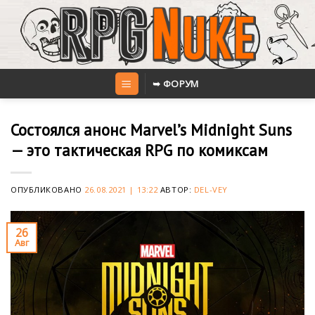
Skip
to
content
➥ ФОРУМ
Состоялся анонс Marvel’s Midnight Suns
— это тактическая RPG по комиксам
ОПУБЛИКОВАНО
26.08.2021 | 13:22
АВТОР:
DEL-VEY
26
Авг