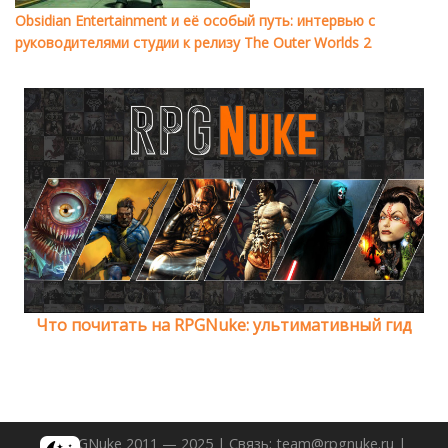
Obsidian Entertainment и её особый путь: интервью с
руководителями студии к релизу The Outer Worlds 2
Что почитать на RPGNuke: ультимативный гид
© RPGNuke 2011 — 2025 | Связь: team@rpgnuke.ru |