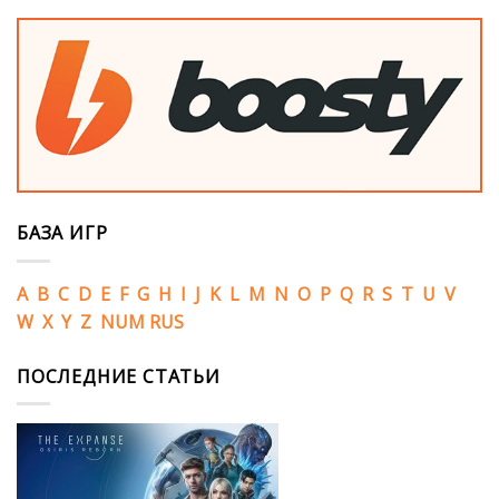
БАЗА ИГР
A
B
C
D
E
F
G
H
I
J
K
L
M
N
O
P
Q
R
S
T
U
V
W
X
Y
Z
NUM
RUS
ПОСЛЕДНИЕ СТАТЬИ