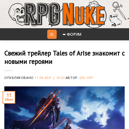
Skip
to
content
➥ ФОРУМ
Свежий трейлер Tales of Arise знакомит c
новыми героями
ОПУБЛИКОВАНО
11.06.2021 | 14:50
АВТОР:
DEL-VEY
11
Июн