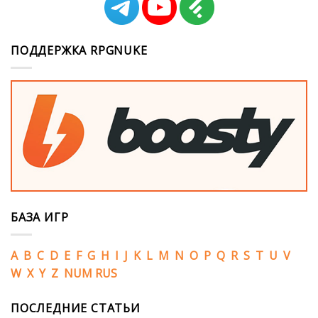
ПОДДЕРЖКА RPGNUKE
БАЗА ИГР
A
B
C
D
E
F
G
H
I
J
K
L
M
N
O
P
Q
R
S
T
U
V
W
X
Y
Z
NUM
RUS
ПОСЛЕДНИЕ СТАТЬИ