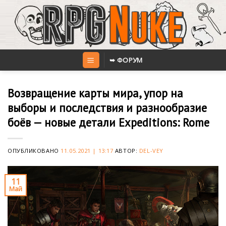
Skip
to
content
➥ ФОРУМ
Возвращение карты мира, упор на
выборы и последствия и разнообразие
боёв — новые детали Expeditions: Rome
ОПУБЛИКОВАНО
11.05.2021 | 13:17
АВТОР:
DEL-VEY
11
Май