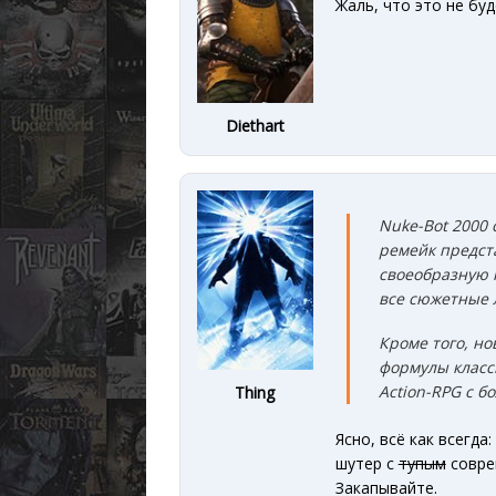
Жаль, что это не бу
Diethart
Nuke-Bot 2000 
ремейк предста
своеобразную 
все сюжетные 
Кроме того, нов
формулы класс
Action-RPG с 
Thing
Ясно, всё как всегд
шутер c
тупым
совре
Закапывайте.