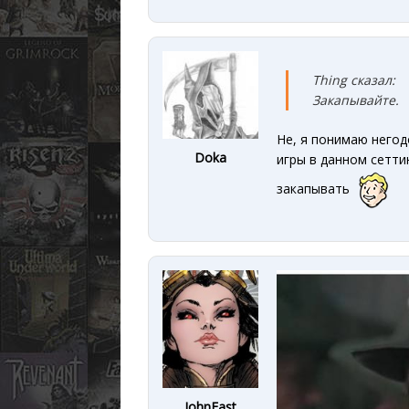
Thing сказал:
Закапывайте.
Не, я понимаю негод
Doka
игры в данном сетти
закапывать
JohnEast