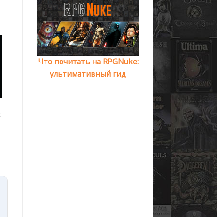
Что почитать на RPGNuke:
ультимативный гид
c