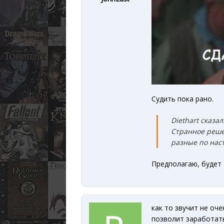
Судить пока рано.
Diethart сказал
Странное реше
разные по нас
Предполагаю, будет "
как то звучит не оче
позволит заработать