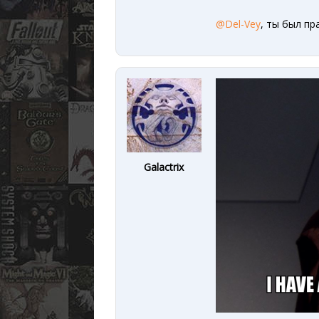
@Del-Vey
, ты был пра
Galactrix