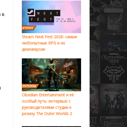
 в
Steam Next Fest 2026: самые
любопытные RPG и их
демоверсии
0
Obsidian Entertainment и её
особый путь: интервью с
руководителями студии к
релизу The Outer Worlds 2