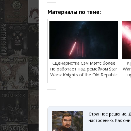
Материалы по теме:
Сценаристка Сэм Мэггс более
К
не работает над ремейком Star
Wars
Wars: Knights of the Old Republic
п
Странное решение. Д
настроению. Как он