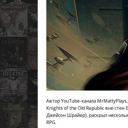
Автор YouTube-канала MrMattyPlays
Knights of the Old Republic вне стен
Джейсон Шрайер), раскрыл несколь
RPG.