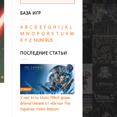
БАЗА ИГР
A
B
C
D
E
F
G
H
I
J
K
L
M
N
O
P
Q
R
S
T
U
V
W
X
Y
Z
NUM
RUS
ПОСЛЕДНИЕ СТАТЬИ
У нас есть Mass Effect дома.
Впечатления от «беты» The
Expanse: Osiris Reborn