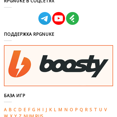
RPGNUKE В СОЦСЕТЯХ
ПОДДЕРЖКА RPGNUKE
БАЗА ИГР
A
B
C
D
E
F
G
H
I
J
K
L
M
N
O
P
Q
R
S
T
U
V
W
X
Y
Z
NUM
RUS