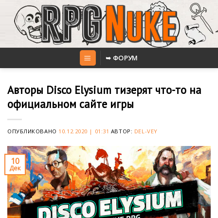
Skip
to
content
➥ ФОРУМ
Авторы Disco Elysium тизерят что-то на
официальном сайте игры
ОПУБЛИКОВАНО
10.12.2020 | 01:31
АВТОР:
DEL-VEY
10
Дек