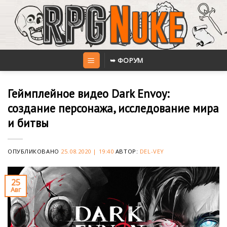
Skip
to
content
➥ ФОРУМ
Геймплейное видео Dark Envoy:
создание персонажа, исследование мира
и битвы
ОПУБЛИКОВАНО
25.08.2020 | 19:40
АВТОР:
DEL-VEY
25
Авг