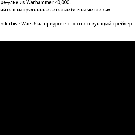
е-улье из Warhammer 40,000.
пайте в напряженные сетевые бои на четверых.
Underhive Wars был приурочен соответсвующий трейлер