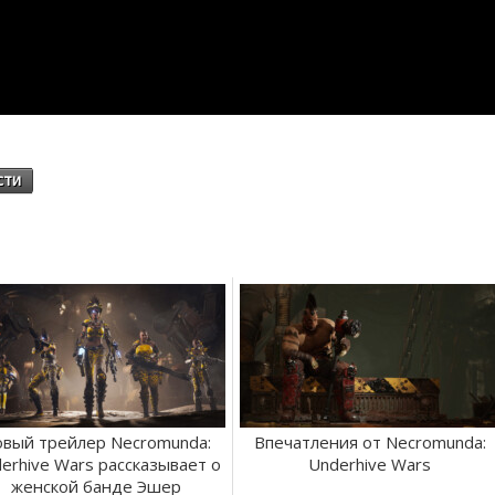
сти
вый трейлер Necromunda:
Впечатления от Necromunda:
erhive Wars рассказывает о
Underhive Wars
женской банде Эшер