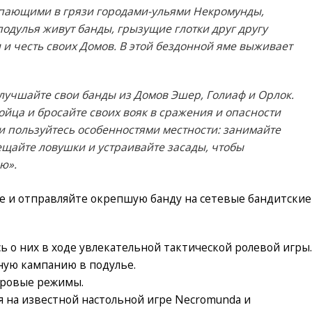
опающими в грязи городами-ульями Некромунды,
подулья живут банды, грызущие глотки друг другу
и и честь своих Домов. В этой бездонной яме выживает
улучшайте свои банды из Домов Эшер, Голиаф и Орлок.
ойца и бросайте своих вояк в сражения и опасности
 и пользуйтесь особенностями местности: занимайте
щайте ловушки и устраивайте засады, чтобы
ю».
е и отправляйте окрепшую банду на сетевые бандитские
ь о них в ходе увлекательной тактической ролевой игры
ую кампанию в подулье.
гровые режимы.
я на известной настольной игре Necromunda и