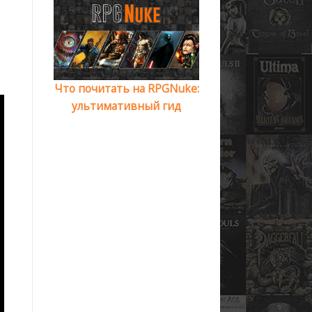
Что почитать на RPGNuke:
ультимативный гид