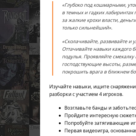
«Глубоко под кошмарными, ут
в темных и гадких лабиринтах 
за жалкие крохи власти, деньг
только сильнейший».
«Сколачивайте, развивайте и 
Оттачивайте навыки каждого б
подулья. Проявляйте смекалку
господствующие высоты, разме
покрошить врага в ближнем бо
Изучайте навыки, ищите снаряжени
разборки с участием 4 игроков.
Возглавьте банды и заботьтес
Пройдите интересную сюжетн
Попробуйте затягивающие и
Первая видеоигра, основанна