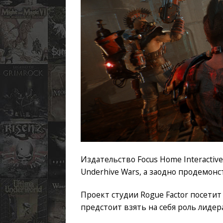
Издательство Focus Home Interactiv
Underhive Wars, а заодно продемон
Проект студии Rogue Factor посетит P
предстоит взять на себя роль лидер