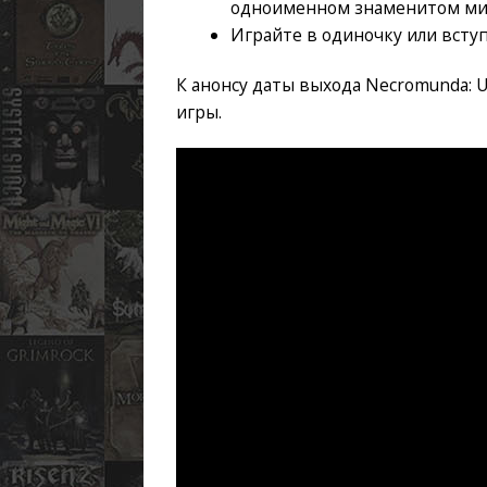
одноименном знаменитом мир
Играйте в одиночку или всту
К анонсу даты выхода Necromunda: 
игры.