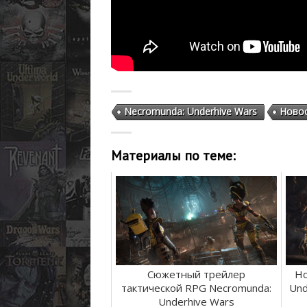
Necromunda: Underhive Wars
Ново
Материалы по теме:
Сюжетный трейлер
Но
тактической RPG Necromunda:
Und
Underhive Wars