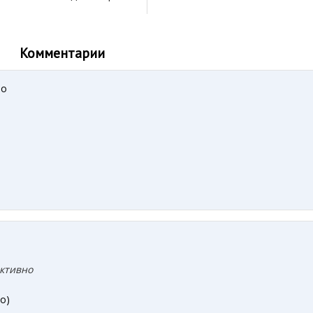
Комментарии
но
ктивно
о)