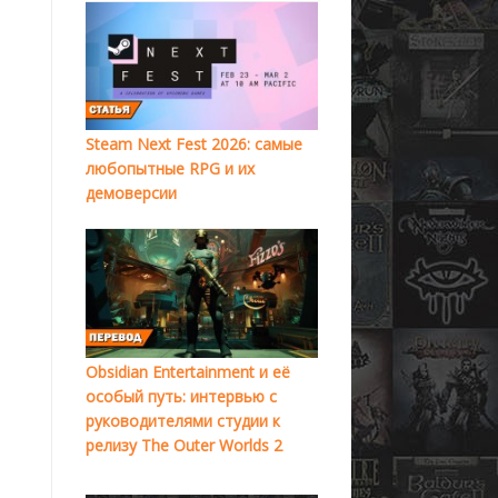
Steam Next Fest 2026: самые
любопытные RPG и их
демоверсии
Obsidian Entertainment и её
.
особый путь: интервью с
руководителями студии к
релизу The Outer Worlds 2