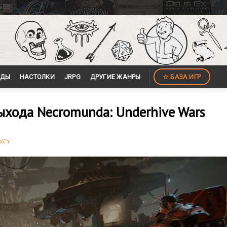
☆ БАЗА ИГР
ЙДЫ
НАСТОЛКИ
JRPG
ДРУГИЕ ЖАНРЫ
ыхода Necromunda: Underhive Wars
VEY