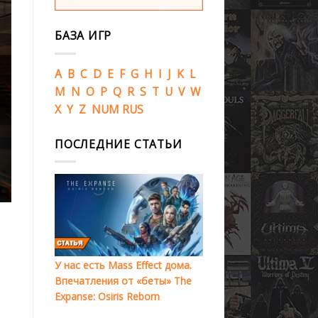
БАЗА ИГР
A
B
C
D
E
F
G
H
I
J
K
L
M
N
O
P
Q
R
S
T
U
V
W
X
Y
Z
NUM
RUS
ПОСЛЕДНИЕ СТАТЬИ
У нас есть Mass Effect дома.
Впечатления от «беты» The
Expanse: Osiris Reborn