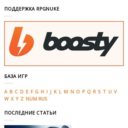
ПОДДЕРЖКА RPGNUKE
БАЗА ИГР
A
B
C
D
E
F
G
H
I
J
K
L
M
N
O
P
Q
R
S
T
U
V
W
X
Y
Z
NUM
RUS
ПОСЛЕДНИЕ СТАТЬИ