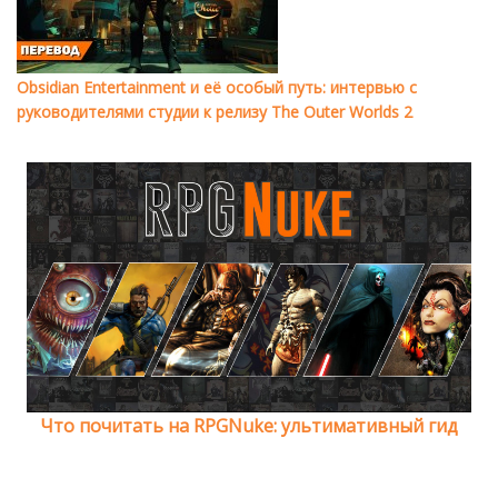
Obsidian Entertainment и её особый путь: интервью с
руководителями студии к релизу The Outer Worlds 2
Что почитать на RPGNuke: ультимативный гид