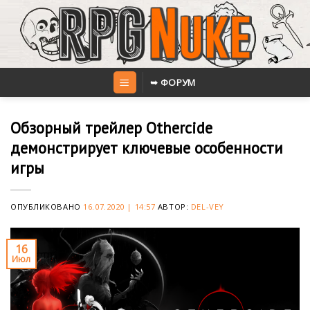
Skip
to
content
➥ ФОРУМ
Обзорный трейлер Othercide
демонстрирует ключевые особенности
игры
ОПУБЛИКОВАНО
16.07.2020 | 14:57
АВТОР:
DEL-VEY
16
Июл