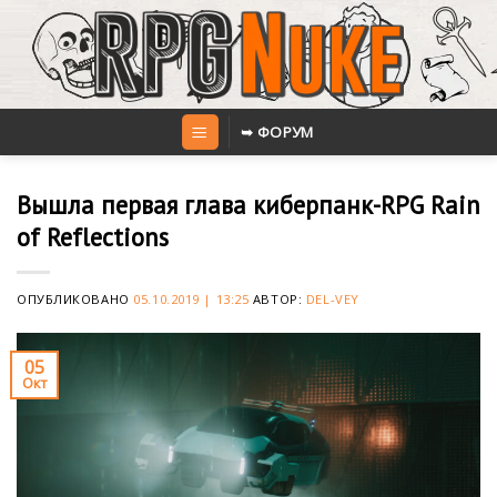
Skip
to
content
➥ ФОРУМ
Вышла первая глава киберпанк-RPG Rain
of Reflections
ОПУБЛИКОВАНО
05.10.2019 | 13:25
АВТОР:
DEL-VEY
05
Окт