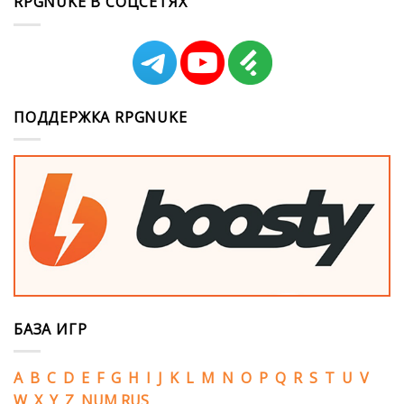
RPGNUKE В СОЦСЕТЯХ
ПОДДЕРЖКА RPGNUKE
БАЗА ИГР
A
B
C
D
E
F
G
H
I
J
K
L
M
N
O
P
Q
R
S
T
U
V
W
X
Y
Z
NUM
RUS