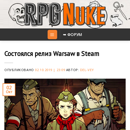
Skip
to
content
➥ ФОРУМ
Состоялся релиз Warsaw в Steam
ОПУБЛИКОВАНО
02.10.2019 | 23:09
АВТОР:
DEL-VEY
02
Окт