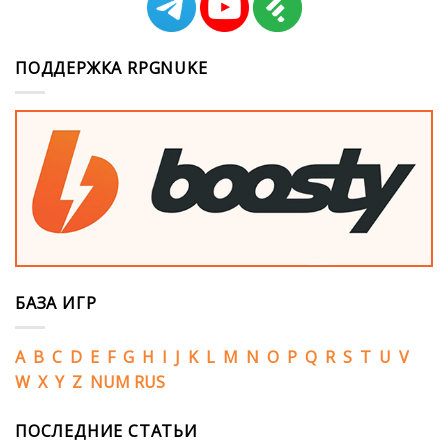
ПОДДЕРЖКА RPGNUKE
БАЗА ИГР
A
B
C
D
E
F
G
H
I
J
K
L
M
N
O
P
Q
R
S
T
U
V
W
X
Y
Z
NUM
RUS
ПОСЛЕДНИЕ СТАТЬИ