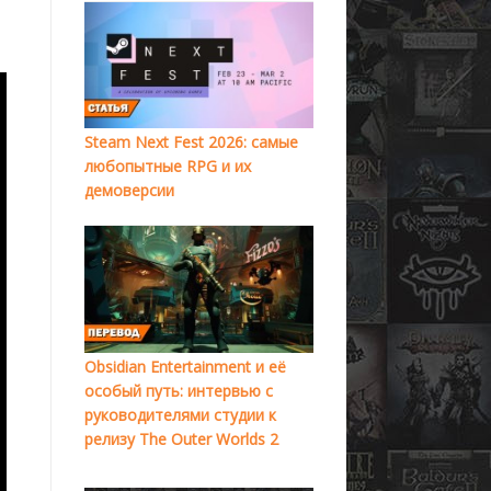
Steam Next Fest 2026: самые
любопытные RPG и их
демоверсии
Obsidian Entertainment и её
особый путь: интервью с
руководителями студии к
релизу The Outer Worlds 2