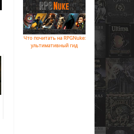
Что почитать на RPGNuke:
ультимативный гид