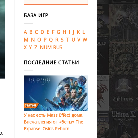
БАЗА ИГР
A
B
C
D
E
F
G
H
I
J
K
L
M
N
O
P
Q
R
S
T
U
V
W
X
Y
Z
NUM
RUS
ПОСЛЕДНИЕ СТАТЬИ
У нас есть Mass Effect дома.
Впечатления от «беты» The
Expanse: Osiris Reborn
о,