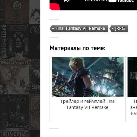
Final Fantasy VII Remake
JRPG
Материалы по теме:
Трейлер и геймплей Final
П
Fantasy VII Remake
зн
Fa