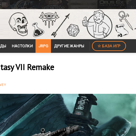
☆ БАЗА ИГР
ЙДЫ
НАСТОЛКИ
JRPG
ДРУГИЕ ЖАНРЫ
tasy VII Remake
VEY