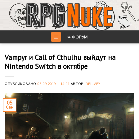
Skip
to
content
➥ ФОРУМ
Vampyr и Call of Cthulhu выйдут на
Nintendo Switch в октябре
ОПУБЛИКОВАНО
05.09.2019 | 14:01
АВТОР:
DEL-VEY
05
Сен