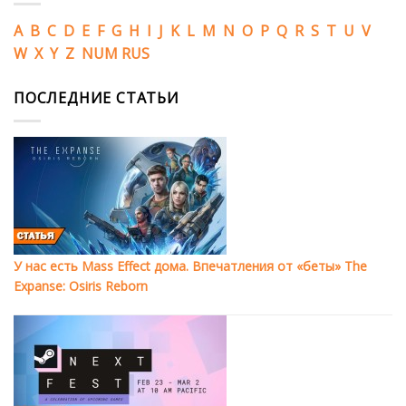
A
B
C
D
E
F
G
H
I
J
K
L
M
N
O
P
Q
R
S
T
U
V
W
X
Y
Z
NUM
RUS
ПОСЛЕДНИЕ СТАТЬИ
У нас есть Mass Effect дома. Впечатления от «беты» The
Expanse: Osiris Reborn