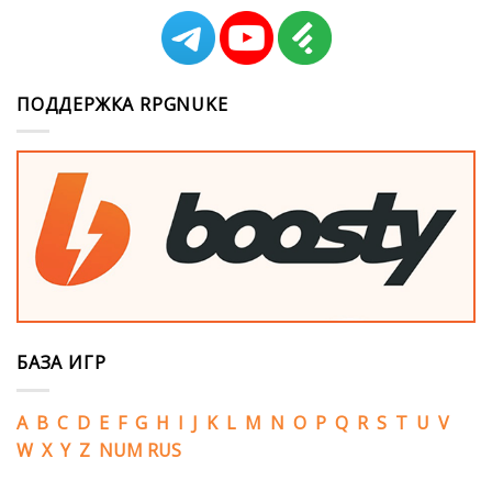
ПОДДЕРЖКА RPGNUKE
БАЗА ИГР
A
B
C
D
E
F
G
H
I
J
K
L
M
N
O
P
Q
R
S
T
U
V
W
X
Y
Z
NUM
RUS