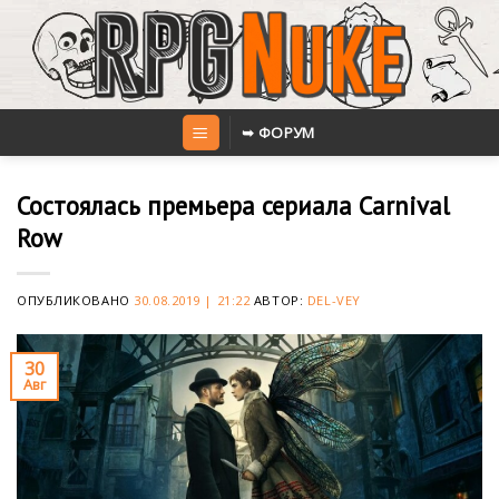
Skip
to
content
➥ ФОРУМ
Состоялась премьера сериала Carnival
Row
ОПУБЛИКОВАНО
30.08.2019 | 21:22
АВТОР:
DEL-VEY
30
Авг