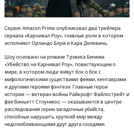
Сервис Amazon Prime опубликовал два трейлера
сериала «Карнивал Роу», главные роли в котором
исполняют Орландо Блум и Кара Делевинь.
Шоу основано на романе Трэвиса Бичема
«Убийство на Карнивал Роу», повествующем о
мире, в котором люди живут бок о бок с
мифологическими существами: феями, кентаврами
и другими героями фэнтези. Главные герои
истории — ветеран войны Райкрофт Файлострейт и
фея Виньетт Стоунмосс — оказываются в центре
расследования серии загадочных убийств,
способных нарушить хрупкий мир между
недолюбливающими друг друга соседями.