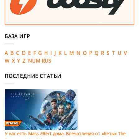
БАЗА ИГР
A
B
C
D
E
F
G
H
I
J
K
L
M
N
O
P
Q
R
S
T
U
V
W
X
Y
Z
NUM
RUS
ПОСЛЕДНИЕ СТАТЬИ
У нас есть Mass Effect дома. Впечатления от «беты» The