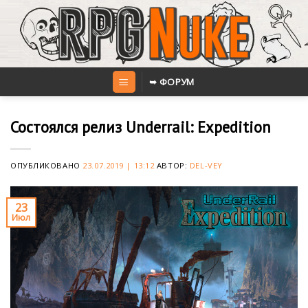
Skip
to
content
➥ ФОРУМ
Состоялся релиз Underrail: Expedition
ОПУБЛИКОВАНО
23.07.2019 | 13:12
АВТОР:
DEL-VEY
23
Июл