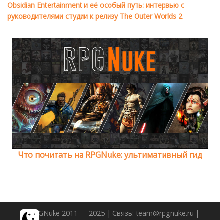
Obsidian Entertainment и её особый путь: интервью с
руководителями студии к релизу The Outer Worlds 2
Что почитать на RPGNuke: ультимативный гид
© RPGNuke 2011 — 2025 | Связь: team@rpgnuke.ru |