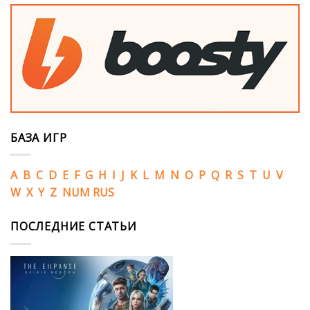
БАЗА ИГР
A
B
C
D
E
F
G
H
I
J
K
L
M
N
O
P
Q
R
S
T
U
V
W
X
Y
Z
NUM
RUS
ПОСЛЕДНИЕ СТАТЬИ