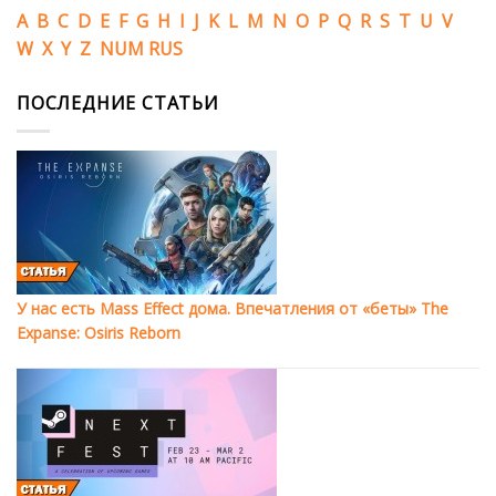
A
B
C
D
E
F
G
H
I
J
K
L
M
N
O
P
Q
R
S
T
U
V
W
X
Y
Z
NUM
RUS
ПОСЛЕДНИЕ СТАТЬИ
У нас есть Mass Effect дома. Впечатления от «беты» The
Expanse: Osiris Reborn