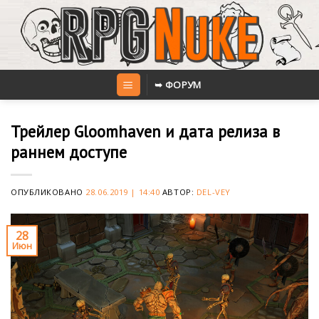
Skip
to
content
➥ ФОРУМ
Трейлер Gloomhaven и дата релиза в
раннем доступе
ОПУБЛИКОВАНО
28.06.2019 | 14:40
АВТОР:
DEL-VEY
28
Июн