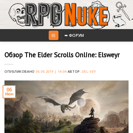
Skip
to
content
➥ ФОРУМ
Обзор The Elder Scrolls Online: Elsweyr
ОПУБЛИКОВАНО
06.06.2019 | 14:04
АВТОР:
DEL-VEY
06
Июн