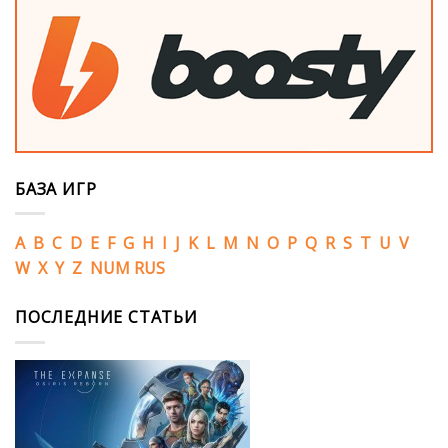
БАЗА ИГР
A
B
C
D
E
F
G
H
I
J
K
L
M
N
O
P
Q
R
S
T
U
V
W
X
Y
Z
NUM
RUS
ПОСЛЕДНИЕ СТАТЬИ