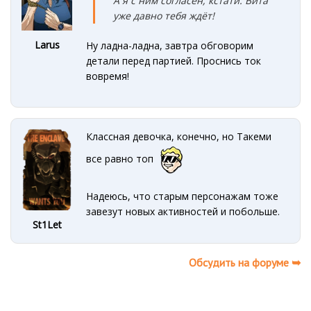
А я с ним согласен, кстати. Вита
уже давно тебя ждёт!
Larus
Ну ладна-ладна, завтра обговорим
детали перед партией. Проснись ток
вовремя!
Классная девочка, конечно, но Такеми
все равно топ
Надеюсь, что старым персонажам тоже
завезут новых активностей и побольше.
St1Let
Обсудить на форуме ➥