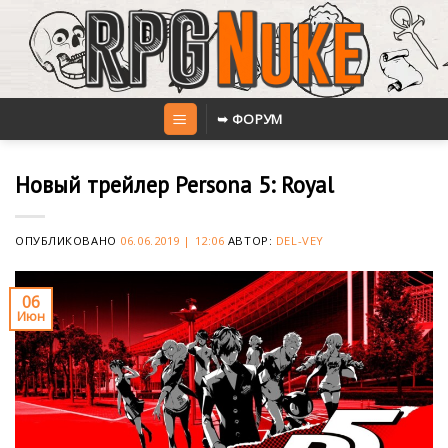
Skip
to
content
➥ ФОРУМ
Новый трейлер Persona 5: Royal
ОПУБЛИКОВАНО
06.06.2019 | 12:06
АВТОР:
DEL-VEY
06
Июн