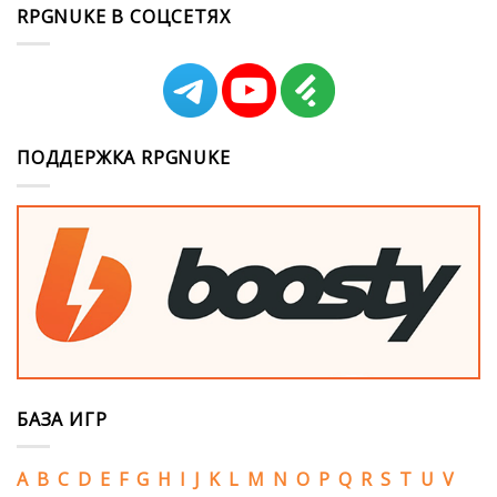
RPGNUKE В СОЦСЕТЯХ
ПОДДЕРЖКА RPGNUKE
БАЗА ИГР
A
B
C
D
E
F
G
H
I
J
K
L
M
N
O
P
Q
R
S
T
U
V