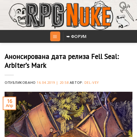
Skip
to
content
➥ ФОРУМ
Анонсирована дата релиза Fell Seal:
Arbiter’s Mark
ОПУБЛИКОВАНО
16.04.2019 | 20:58
АВТОР:
DEL-VEY
16
Апр