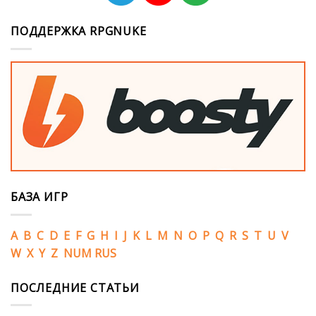
ПОДДЕРЖКА RPGNUKE
БАЗА ИГР
A
B
C
D
E
F
G
H
I
J
K
L
M
N
O
P
Q
R
S
T
U
V
W
X
Y
Z
NUM
RUS
ПОСЛЕДНИЕ СТАТЬИ