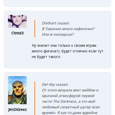
Diethart сказал:
В Тирании много нафигачил?
Chris63
Или в пилларсах?
Ну значит они только к своим играм
много фигачат). Будет отлично если тут
не будет такого
Del-Vey сказал:
От этого визуала веет вайбом и
мрачной атмосферой первой
части The Darkness, а это мой
любимый сюжетный шутер всех
JimDiGreez
времён. Я как-то даже вдвойне