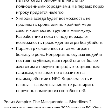
пытаются их прикончить, не считая
полноценными сородичами. На первых порах
игроку придётся нелегко.
У игрока всегда будет возможность не
проливать кровь или по крайней мере
свести количество трупов к минимуму.
Разработчики пока не подтверждают
возможность прохождения игры без убийств.
Параметр человечности также играет
большую роль. Непрерывно осушая людей и
постоянно убивая, ваш герой станет более
жестоким и получит штрафы к социальным
навыкам, что заметно отразится на
взаимодействии с NPC. Впрочем, есть и
плюсы — взамен вы сможете расширить
перечень вампирских способностей.
Релиз Vampire: The Masquerade — Bloodlines 2
состоится в первом квартале 2020 года на PC, Xbox