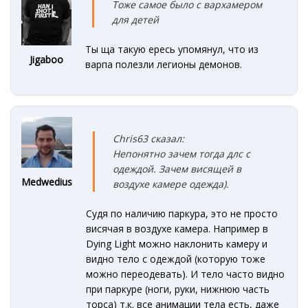
Тоже
самое было с вархамером
для
дете
й
Ты ща такую ересь упомянул, что из
Jigaboo
варпа полезли легионы демонов.
Chris63 сказал:
Непонятно зачем тогда длс с
одеждой. Зачем висящей в
Medwedius
воздухе камере одежда).
Судя по наличию паркура, это не просто
висячая в воздухе камера. Например в
Dying Light можно наклонить камеру и
видно тело с одеждой (которую тоже
можно переодевать). И тело часто видно
при паркуре (ноги, руки, нижнюю часть
торса) т.к. все анимации тела есть, даже