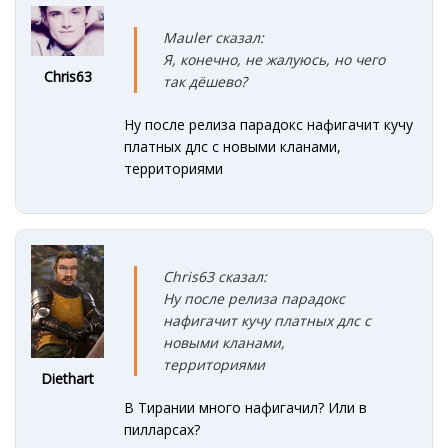
Mauler сказал:
Я, конечно, не жалуюсь, но чего
Chris63
так дёшево?
Ну после релиза парадокс нафигачит кучу
платных длс с новыми кланами,
территориями
Chris63 сказал:
Ну после релиза парадокс
нафигачит кучу платных длс с
новыми кланами,
территориями
Diethart
В Тирании много нафигачил? Или в
пилларсах?