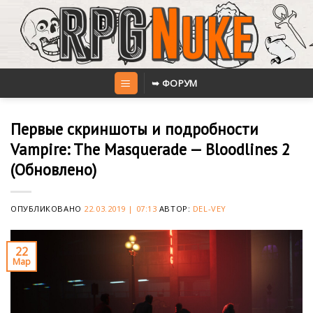
Skip
to
content
➥ ФОРУМ
Первые скриншоты и подробности
Vampire: The Masquerade — Bloodlines 2
(Обновлено)
ОПУБЛИКОВАНО
22.03.2019 | 07:13
АВТОР:
DEL-VEY
22
Мар