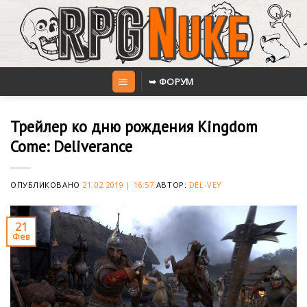
Skip
to
content
➥ ФОРУМ
Трейлер ко дню рождения Kingdom
Come: Deliverance
ОПУБЛИКОВАНО
21.02.2019 | 16:57
АВТОР:
DEL-VEY
21
Фев