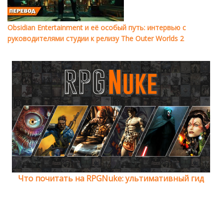
Obsidian Entertainment и её особый путь: интервью с
руководителями студии к релизу The Outer Worlds 2
Что почитать на RPGNuke: ультимативный гид