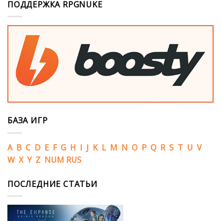
ПОДДЕРЖКА RPGNUKE
БАЗА ИГР
A
B
C
D
E
F
G
H
I
J
K
L
M
N
O
P
Q
R
S
T
U
V
W
X
Y
Z
NUM
RUS
ПОСЛЕДНИЕ СТАТЬИ