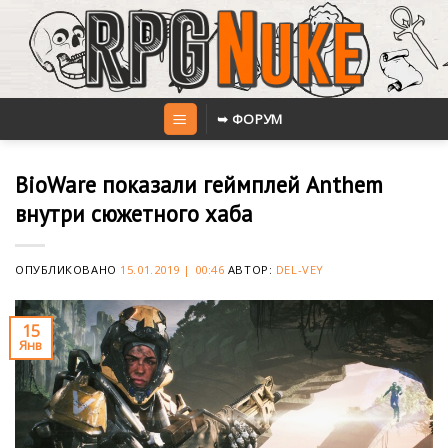
Skip
to
content
➥ ФОРУМ
BioWare показали геймплей Anthem
внутри сюжетного хаба
ОПУБЛИКОВАНО
15.01.2019 | 00:46
АВТОР:
DEL-VEY
15
Янв