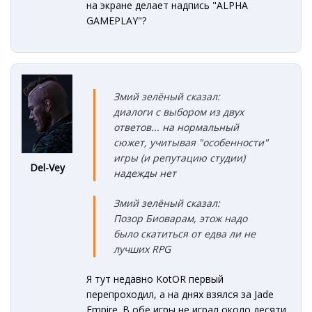
на экране делает надпись "ALPHA
GAMEPLAY"?
Змий зелёный сказал:
диалоги с выбором из двух
ответов... на нормальный
сюжет, учитывая "особенности"
игры (и репутацию студии)
Del-Vey
надежды нет
Змий зелёный сказал:
Позор Биоварам, этож надо
было скатиться от едва ли не
лучших RPG
Я тут недавно KotOR первый
перепроходил, а на днях взялся за Jade
Empire. В обе игры не играл около десяти