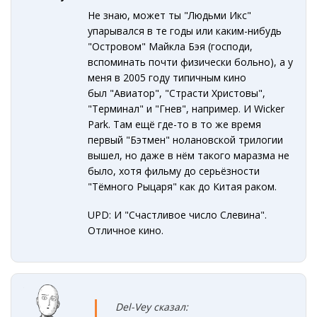
Не знаю, может ты "Людьми Икс"
упарывался в те годы или каким-нибудь
"Островом" Майкла Бэя (господи,
вспоминать почти физически больно), а у
меня в 2005 году типичным кино
был "Авиатор", "Страсти Христовы",
"Терминал" и "Гнев", например. И Wicker
Park. Там ещё где-то в то же время
первый "Бэтмен" нолановской трилогии
вышел, но даже в нём такого маразма не
было, хотя фильму до серьёзности
"Тёмного Рыцаря" как до Китая раком.
UPD: И "Счастливое число Слевина".
Отличное кино.
Del-Vey сказал: