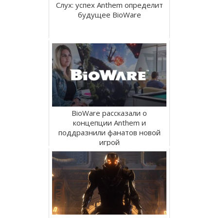
Слух: успех Anthem определит
будущее BioWare
BioWare рассказали о
концепции Anthem и
поддразнили фанатов новой
игрой