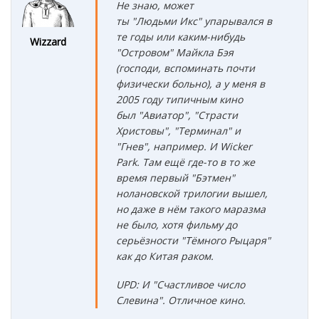
Не знаю, может
ты "Людьми Икс" упарывался в
те годы или каким-нибудь
Wizzard
"Островом" Майкла Бэя
(господи, вспоминать почти
физически больно), а у меня в
2005 году типичным кино
был "Авиатор", "Страсти
Христовы", "Терминал" и
"Гнев", например. И Wicker
Park. Там ещё где-то в то же
время первый "Бэтмен"
нолановской трилогии вышел,
но даже в нём такого маразма
не было, хотя фильму до
серьёзности "Тёмного Рыцаря"
как до Китая раком.
UPD: И "Счастливое число
Слевина". Отличное кино.