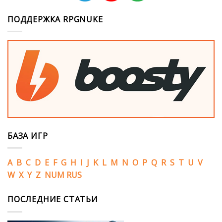
ПОДДЕРЖКА RPGNUKE
БАЗА ИГР
A
B
C
D
E
F
G
H
I
J
K
L
M
N
O
P
Q
R
S
T
U
V
W
X
Y
Z
NUM
RUS
ПОСЛЕДНИЕ СТАТЬИ