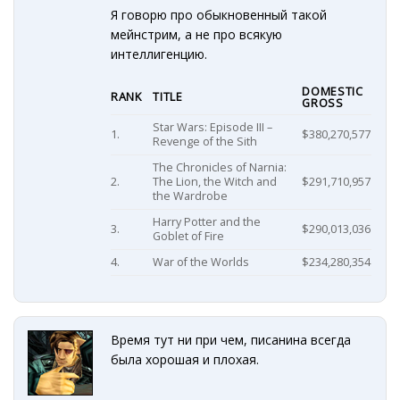
Я говорю про обыкновенный такой
мейнстрим, а не про всякую
интеллигенцию.
DOMESTIC
RANK
TITLE
GROSS
Star Wars: Episode III –
1.
$380,270,577
Revenge of the Sith
The Chronicles of Narnia:
2.
The Lion, the Witch and
$291,710,957
the Wardrobe
Harry Potter and the
3.
$290,013,036
Goblet of Fire
4.
War of the Worlds
$234,280,354
Время тут ни при чем, писанина всегда
была хорошая и плохая.